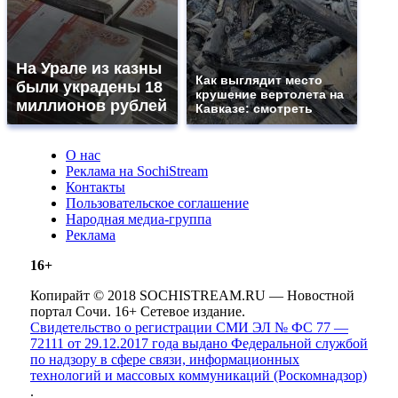
На Урале из казны
Как выглядит место
были украдены 18
крушение вертолета на
миллионов рублей
Кавказе: смотреть
О нас
Реклама на SochiStream
Контакты
Пользовательское соглашение
Народная медиа-группа
Реклама
16+
Копирайт © 2018 SOCHISTREAM.RU — Новостной
портал Сочи. 16+ Сетевое издание.
Свидетельство о регистрации СМИ ЭЛ № ФС 77 —
72111 от 29.12.2017 года выдано Федеральной службой
по надзору в сфере связи, информационных
технологий и массовых коммуникаций (Роскомнадзор)
.