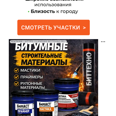
РЕКЛАМА • HTTPS://LANDING.BITTEHNO.RU/