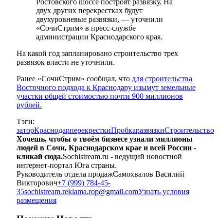
Ростовского шоссе построят развязку. На
двух других перекрестках будут
двухуровневые развязки, — уточнили
«СочиСтрим» в пресс-службе
администрации Краснодарского края.
На какой год запланировано строительство трех
развязок власти не уточнили.
Ранее «СочиСтрим» сообщал, что
для строительства
Восточного подхода к Краснодару изымут земельные
участки общей стоимостью почти 900 миллионов
рублей.
Тэги:
затор
Краснодар
перекрестки
Пробка
развязки
Строительство
Хочешь, чтобы о твоём бизнесе узнали миллионы
людей в Сочи, Краснодарском крае и всей России -
кликай сюда.
Sochistream.ru - ведущий новостной
интернет-портал Юга страны.
Руководитель отдела продаж
Самохвалов Василий
Викторович
+7 (999) 784-45-
35
sochistream.reklama.rop@gmail.com
Узнать условия
размещения