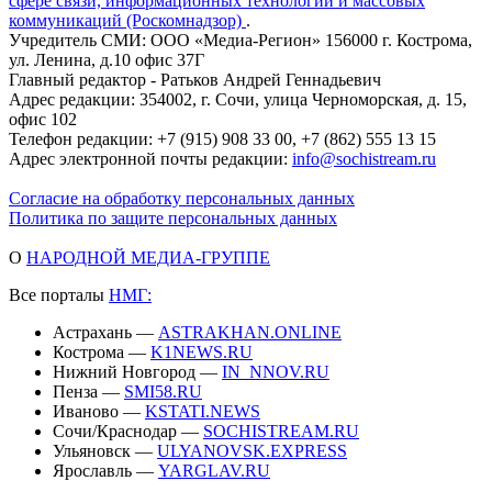
сфере связи, информационных технологий и массовых
коммуникаций (Роскомнадзор)
.
Учредитель СМИ: ООО «Медиа-Регион» 156000 г. Кострома,
ул. Ленина, д.10 офис 37Г
Главный редактор - Ратьков Андрей Геннадьевич
Адрес редакции: 354002, г. Сочи, улица Черноморская, д. 15,
офис 102
Телефон редакции: +7 (915) 908 33 00, +7 (862) 555 13 15
Адрес электронной почты редакции:
info@sochistream.ru
Согласие на обработку персональных данных
Политика по защите персональных данных
О
НАРОДНОЙ МЕДИА-ГРУППЕ
Все порталы
НМГ:
Астрахань —
ASTRAKHAN.ONLINE
Кострома —
K1NEWS.RU
Нижний Новгород —
IN_NNOV.RU
Пенза —
SMI58.RU
Иваново —
KSTATI.NEWS
Сочи/Краснодар —
SOCHISTREAM.RU
Ульяновск —
ULYANOVSK.EXPRESS
Ярославль —
YARGLAV.RU