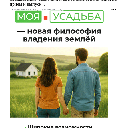
приём и выпуск...
РЕКЛАМА • HTTPS://USADBA.GROUP/