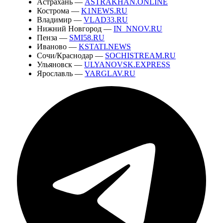
Астрахань —
ASTRAKHAN.ONLINE
Кострома —
K1NEWS.RU
Владимир —
VLAD33.RU
Нижний Новгород —
IN_NNOV.RU
Пенза —
SMI58.RU
Иваново —
KSTATI.NEWS
Сочи/Краснодар —
SOCHISTREAM.RU
Ульяновск —
ULYANOVSK.EXPRESS
Ярославль —
YARGLAV.RU