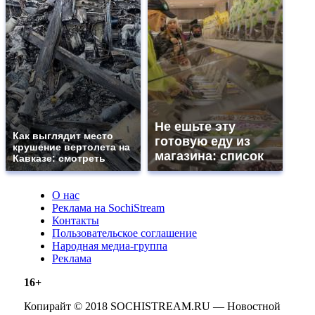
Не ешьте эту
Как выглядит место
готовую еду из
крушение вертолета на
магазина: список
Кавказе: смотреть
О нас
Реклама на SochiStream
Контакты
Пользовательское соглашение
Народная медиа-группа
Реклама
16+
Копирайт © 2018 SOCHISTREAM.RU — Новостной