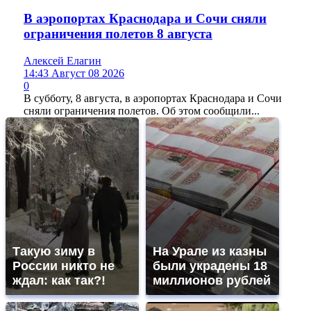
В аэропортах Краснодара и Сочи сняли
ограничения полетов 8 августа
Алексей Елагин
14:43 Август 08 2026
0
В субботу, 8 августа, в аэропортах Краснодара и Сочи
сняли ограничения полетов. Об этом сообщили...
Такую зиму в
На Урале из казны
России никто не
были украдены 18
ждал: как так?!
миллионов рублей