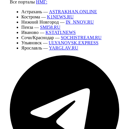
Все порталы
НМГ:
Астрахань —
ASTRAKHAN.ONLINE
Кострома —
K1NEWS.RU
Нижний Новгород —
IN_NNOV.RU
Пенза —
SMI58.RU
Иваново —
KSTATI.NEWS
Сочи/Краснодар —
SOCHISTREAM.RU
Ульяновск —
ULYANOVSK.EXPRESS
Ярославль —
YARGLAV.RU