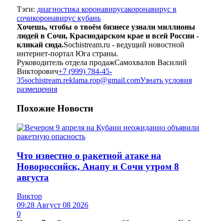
Тэги:
диагностика коронавируса
коронавирус в
сочи
коронавирус кубань
Хочешь, чтобы о твоём бизнесе узнали миллионы
людей в Сочи, Краснодарском крае и всей России -
кликай сюда.
Sochistream.ru - ведущий новостной
интернет-портал Юга страны.
Руководитель отдела продаж
Самохвалов Василий
Викторович
+7 (999) 784-45-
35
sochistream.reklama.rop@gmail.com
Узнать условия
размещения
Похожие
Новости
Что известно о ракетной атаке на
Новороссийск, Анапу и Сочи утром 8
августа
Виктор
09:28 Август 08 2026
0