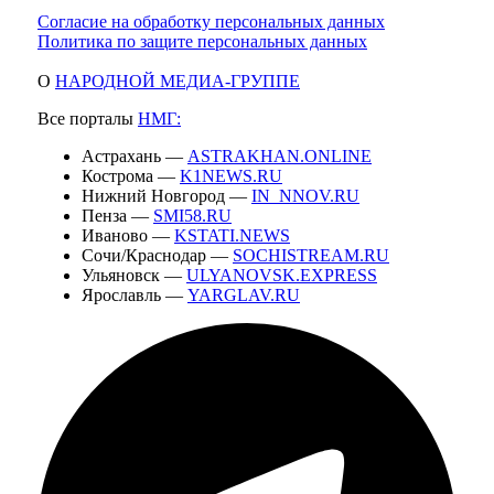
Согласие на обработку персональных данных
Политика по защите персональных данных
О
НАРОДНОЙ МЕДИА-ГРУППЕ
Все порталы
НМГ:
Астрахань —
ASTRAKHAN.ONLINE
Кострома —
K1NEWS.RU
Нижний Новгород —
IN_NNOV.RU
Пенза —
SMI58.RU
Иваново —
KSTATI.NEWS
Сочи/Краснодар —
SOCHISTREAM.RU
Ульяновск —
ULYANOVSK.EXPRESS
Ярославль —
YARGLAV.RU