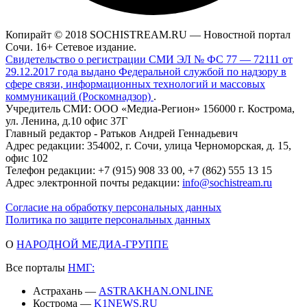
Копирайт © 2018 SOCHISTREAM.RU — Новостной портал
Сочи. 16+ Сетевое издание.
Свидетельство о регистрации СМИ ЭЛ № ФС 77 — 72111 от
29.12.2017 года выдано Федеральной службой по надзору в
сфере связи, информационных технологий и массовых
коммуникаций (Роскомнадзор)
.
Учредитель СМИ: ООО «Медиа-Регион» 156000 г. Кострома,
ул. Ленина, д.10 офис 37Г
Главный редактор - Ратьков Андрей Геннадьевич
Адрес редакции: 354002, г. Сочи, улица Черноморская, д. 15,
офис 102
Телефон редакции: +7 (915) 908 33 00, +7 (862) 555 13 15
Адрес электронной почты редакции:
info@sochistream.ru
Согласие на обработку персональных данных
Политика по защите персональных данных
О
НАРОДНОЙ МЕДИА-ГРУППЕ
Все порталы
НМГ:
Астрахань —
ASTRAKHAN.ONLINE
Кострома —
K1NEWS.RU