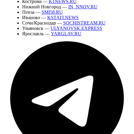
Кострома —
K1NEWS.RU
Нижний Новгород —
IN_NNOV.RU
Пенза —
SMI58.RU
Иваново —
KSTATI.NEWS
Сочи/Краснодар —
SOCHISTREAM.RU
Ульяновск —
ULYANOVSK.EXPRESS
Ярославль —
YARGLAV.RU