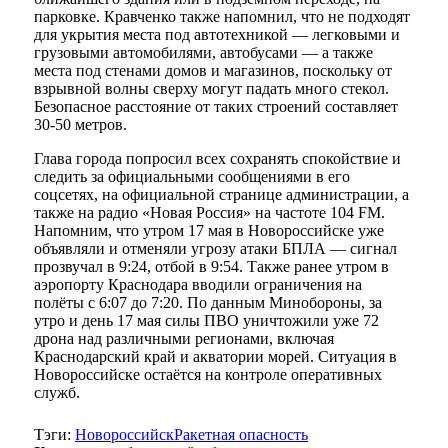
парковке. Кравченко также напомнил, что не подходят
для укрытия места под автотехникой — легковыми и
грузовыми автомобилями, автобусами — а также
места под стенами домов и магазинов, поскольку от
взрывной волны сверху могут падать много стекол.
Безопасное расстояние от таких строений составляет
30-50 метров.
Глава города попросил всех сохранять спокойствие и
следить за официальными сообщениями в его
соцсетях, на официальной странице администрации, а
также на радио «Новая Россия» на частоте 104 FM.
Напомним, что утром 17 мая в Новороссийске уже
объявляли и отменяли угрозу атаки БПЛА — сигнал
прозвучал в 9:24, отбой в 9:54. Также ранее утром в
аэропорту Краснодара вводили ограничения на
полёты с 6:07 до 7:20. По данным Минобороны, за
утро и день 17 мая силы ПВО уничтожили уже 72
дрона над различными регионами, включая
Краснодарский край и акватории морей. Ситуация в
Новороссийске остаётся на контроле оперативных
служб.
Тэги:
Новороссийск
Ракетная опасность