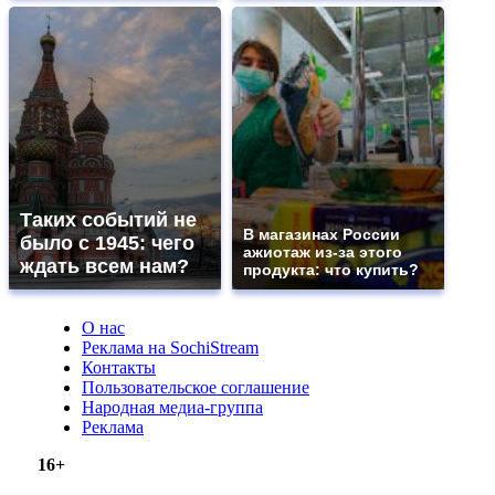
Таких событий не
В магазинах России
было с 1945: чего
ажиотаж из-за этого
ждать всем нам?
продукта: что купить?
О нас
Реклама на SochiStream
Контакты
Пользовательское соглашение
Народная медиа-группа
Реклама
16+