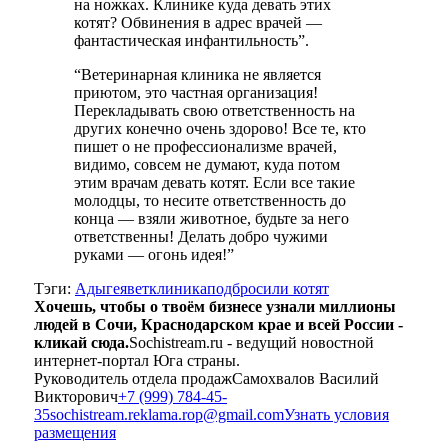
на ножках. Клинике куда девать этих
котят? Обвинения в адрес врачей —
фантастическая инфантильность”.
“Ветеринарная клиника не является
приютом, это частная организация!
Перекладывать свою ответственность на
других конечно очень здорово! Все те, кто
пишет о не профессионализме врачей,
видимо, совсем не думают, куда потом
этим врачам девать котят. Если все такие
молодцы, то несите ответственность до
конца — взяли животное, будьте за него
ответственны! Делать добро чужими
руками — огонь идея!”
Тэги:
Адыгея
ветклиника
подбросили котят
Хочешь, чтобы о твоём бизнесе узнали миллионы
людей в Сочи, Краснодарском крае и всей России -
кликай сюда.
Sochistream.ru - ведущий новостной
интернет-портал Юга страны.
Руководитель отдела продаж
Самохвалов Василий
Викторович
+7 (999) 784-45-
35
sochistream.reklama.rop@gmail.com
Узнать условия
размещения