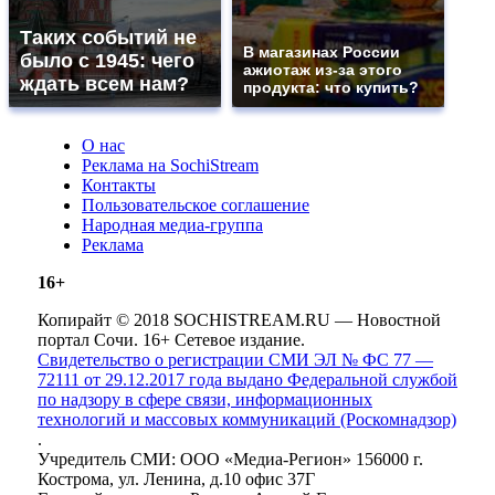
Таких событий не
В магазинах России
было с 1945: чего
ажиотаж из-за этого
ждать всем нам?
продукта: что купить?
О нас
Реклама на SochiStream
Контакты
Пользовательское соглашение
Народная медиа-группа
Реклама
16+
Копирайт © 2018 SOCHISTREAM.RU — Новостной
портал Сочи. 16+ Сетевое издание.
Свидетельство о регистрации СМИ ЭЛ № ФС 77 —
72111 от 29.12.2017 года выдано Федеральной службой
по надзору в сфере связи, информационных
технологий и массовых коммуникаций (Роскомнадзор)
.
Учредитель СМИ: ООО «Медиа-Регион» 156000 г.
Кострома, ул. Ленина, д.10 офис 37Г