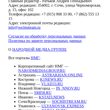
Главный редактор - Ратьков Андрей Геннадьевич
Адрес редакции: 354002, г. Сочи, улица Черноморская,
д. 15, офис 102
Телефон редакции: +7 (915) 908 33 00, +7 (862) 555 13
15
Адрес электронной почты редакции:
info@sochistream.ru
Согласие на обработку персональных данных
Политика по защите персональных данных
О
НАРОДНОЙ МЕДИА-ГРУППЕ
Все порталы
НМГ:
Корпоративный сайт НМГ —
NARODMEDIAGROUP.RU
Астрахань —
ASTRAKHAN.ONLINE
Кострома —
K1NEWS.RU
Владимир —
VLAD33.RU
Нижний Новгород —
IN_NNOV.RU
Пенза —
SMI58.RU
Иваново —
KSTATI.NEWS
Сочи/Краснодар —
SOCHISTREAM.RU
Ульяновск —
ULYANOVSK.EXPRESS