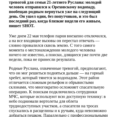
тревогой для семьи 21-летнего Руслана: молодой
человек отправился к Ореховскому водопаду,
пообещав родным вернуться уже на следующий
день. Он ушел один, без попутчиков, и это был
последний раз, когда близкие видели его живым,
пишет SHOT.
Уже днем 22 мая телефон парня внезапно отключился,
а на все входящие вызовы он перестал отвечать —
словно провалился сквозь землю. С того самого
момента о местонахождении молодого человека
ничего не известно, а поиски, длящиеся уже почти две
недели, пока не принесли результата.
Родные Руслана, охваченные тревогой, предполагают,
что он мог решиться подняться дальше — на горный
хребет, который тянется за водопадом. Этот район
отличается сложным рельефом и обрывистыми
склонами, что многократно осложняет спасательную
операцию. К поискам подключились сотрудники
МЧС, которые используют всю доступную технику: в
небо поднимали вертолеты для облета
труднодоступных участков, а спасатели на тросах
спускались в расщелины и к ручьям, куда невозможно
добраться пешком. Параллельно с профессиональными