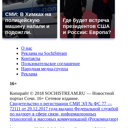
СМИ: В Химках на
полицейскую
Где будет встреча
машину напали и
президентов США
подожгли.
и России: Европа?
О нас
Реклама на SochiStream
Контакты
Пользовательское соглашение
Народная медиа-группа
Реклама
16+
Копирайт © 2018 SOCHISTREAM.RU — Новостной
портал Сочи. 16+ Сетевое издание.
Свидетельство о регистрации СМИ ЭЛ № ФС 77 —
72111 от 29.12.2017 года выдано Федеральной службой
по надзору в сфере связи, информационных
технологий и массовых коммуникаций (Роскомнадзор)
.