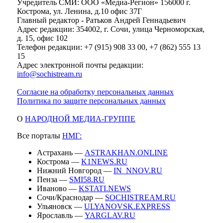
Учредитель СМИ: ООО «Медиа-Регион» 156000 г.
Кострома, ул. Ленина, д.10 офис 37Г
Главный редактор - Ратьков Андрей Геннадьевич
Адрес редакции: 354002, г. Сочи, улица Черноморская,
д. 15, офис 102
Телефон редакции: +7 (915) 908 33 00, +7 (862) 555 13
15
Адрес электронной почты редакции:
info@sochistream.ru
Согласие на обработку персональных данных
Политика по защите персональных данных
О
НАРОДНОЙ МЕДИА-ГРУППЕ
Все порталы
НМГ:
Астрахань —
ASTRAKHAN.ONLINE
Кострома —
K1NEWS.RU
Нижний Новгород —
IN_NNOV.RU
Пенза —
SMI58.RU
Иваново —
KSTATI.NEWS
Сочи/Краснодар —
SOCHISTREAM.RU
Ульяновск —
ULYANOVSK.EXPRESS
Ярославль —
YARGLAV.RU