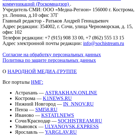
коммуникаций (Роскомнадзор)
.
Учредитель СМИ: ООО «Медиа-Регион» 156000 г. Кострома,
ул. Ленина, д.10 офис 37Г
Главный редактор - Ратьков Андрей Геннадьевич
Адрес редакции: 354002, г. Сочи, улица Черноморская, д. 15,
офис 102
Телефон редакции: +7 (915) 908 33 00, +7 (862) 555 13 15
Адрес электронной почты редакции:
info@sochistream.ru
Согласие на обработку персональных данных
Политика по защите персональных данных
О
НАРОДНОЙ МЕДИА-ГРУППЕ
Все порталы
НМГ:
Астрахань —
ASTRAKHAN.ONLINE
Кострома —
K1NEWS.RU
Нижний Новгород —
IN_NNOV.RU
Пенза —
SMI58.RU
Иваново —
KSTATI.NEWS
Сочи/Краснодар —
SOCHISTREAM.RU
Ульяновск —
ULYANOVSK.EXPRESS
Ярославль —
YARGLAV.RU