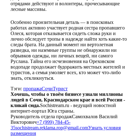
отрядами действуют и волонтеры, прочесывающие
лесные массивы.
Особенно пронзительная деталь — в поисковых
работах активно участвует родная сестра пропавшего
Олеся, которая отказывается сидеть сложа руки и
лично обследует тропы в надежде найти хоть какие-то
следы брата. На данный момент ни вертолетная
разведка, ни наземные группы не обнаружили ни
обрывков одежды, ни личных вещей, ни самого
Руслана. Тайна его исчезновения на Ореховском
водопаде продолжает будоражить местных жителей и
туристов, а семья умоляет всех, кто может что-либо
знать, откликнуться.
Тэги:
пропажа
Сочи
Турист
Хочешь, чтобы о твоём бизнесе узнали миллионы
людей в Сочи, Краснодарском крае и всей России -
кликай сюда.
Sochistream.ru - ведущий новостной
интернет-портал Юга страны.
Руководитель отдела продаж
Самохвалов Василий
Викторович
+7 (999) 784-45-
35
sochistream.reklama.rop@gmail.com
Узнать условия
размещения