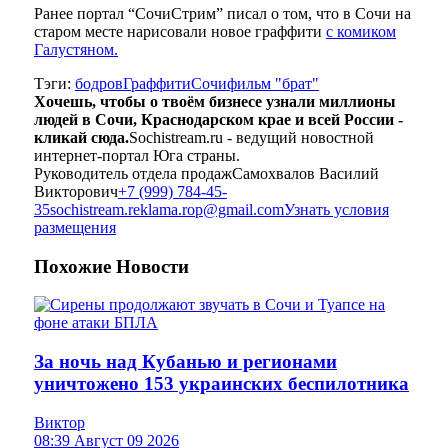
Ранее портал “СочиСтрим” писал о том, что в Сочи на
старом месте нарисовали новое граффити
с комиком
Галустяном.
Тэги:
бодров
Граффити
Сочи
фильм "брат"
Хочешь, чтобы о твоём бизнесе узнали миллионы
людей в Сочи, Краснодарском крае и всей России -
кликай сюда.
Sochistream.ru - ведущий новостной
интернет-портал Юга страны.
Руководитель отдела продаж
Самохвалов Василий
Викторович
+7 (999) 784-45-
35
sochistream.reklama.rop@gmail.com
Узнать условия
размещения
Похожие
Новости
За ночь над Кубанью и регионами
уничтожено 153 украинских беспилотника
Виктор
08:39 Август 09 2026