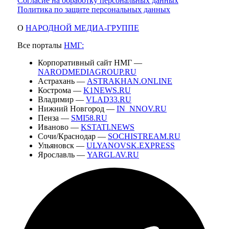
Согласие на обработку персональных данных
Политика по защите персональных данных
О
НАРОДНОЙ МЕДИА-ГРУППЕ
Все порталы
НМГ:
Корпоративный сайт НМГ —
NARODMEDIAGROUP.RU
Астрахань —
ASTRAKHAN.ONLINE
Кострома —
K1NEWS.RU
Владимир —
VLAD33.RU
Нижний Новгород —
IN_NNOV.RU
Пенза —
SMI58.RU
Иваново —
KSTATI.NEWS
Сочи/Краснодар —
SOCHISTREAM.RU
Ульяновск —
ULYANOVSK.EXPRESS
Ярославль —
YARGLAV.RU