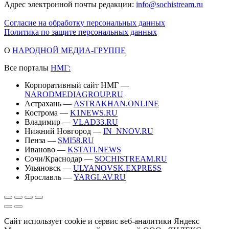
Адрес электронной почты редакции:
info@sochistream.ru
Согласие на обработку персональных данных
Политика по защите персональных данных
О
НАРОДНОЙ МЕДИА-ГРУППЕ
Все порталы
НМГ:
Корпоративный сайт НМГ —
NARODMEDIAGROUP.RU
Астрахань —
ASTRAKHAN.ONLINE
Кострома —
K1NEWS.RU
Владимир —
VLAD33.RU
Нижний Новгород —
IN_NNOV.RU
Пенза —
SMI58.RU
Иваново —
KSTATI.NEWS
Сочи/Краснодар —
SOCHISTREAM.RU
Ульяновск —
ULYANOVSK.EXPRESS
Ярославль —
YARGLAV.RU
Сайт использует cookie и сервис веб-аналитики Яндекс