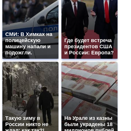
СМИ: В Химках на
полицейскую
Где будет встреча
машину напали и
президентов США
подожгли.
и России: Европа?
Такую зиму в
На Урале из казны
России никто не
были украдены 18
ждал: как так?!
миллионов рублей