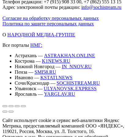
Телефон редакции: +7 (915) 908 33 00, +7 (862) 555 13 15
Адрес электронной почты редакции:
info@sochistream.ru
Согласие на обработку персональных данных
Политика по защите персональных данных
О
НАРОДНОЙ МЕДИА-ГРУППЕ
Все порталы
НМГ:
Астрахань —
ASTRAKHAN.ONLINE
Кострома —
K1NEWS.RU
Нижний Новгород —
IN_NNOV.RU
Пенза —
SMI58.RU
Иваново —
KSTATI.NEWS
Сочи/Краснодар —
SOCHISTREAM.RU
Ульяновск —
ULYANOVSK.EXPRESS
Ярославль —
YARGLAV.RU
Сайт использует cookie и сервис веб-аналитики Яндекс
Метрика, предоставляемый компанией ООО «ЯНДЕКС»,
119021, Россия, Москва, ул. Л. Толстого, 16.
Оставаясь у нас, Вы соглашаетесь с их обработкой.