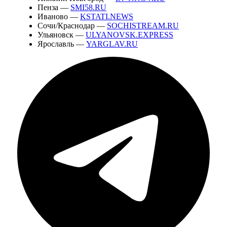
Пенза —
SMI58.RU
Иваново —
KSTATI.NEWS
Сочи/Краснодар —
SOCHISTREAM.RU
Ульяновск —
ULYANOVSK.EXPRESS
Ярославль —
YARGLAV.RU