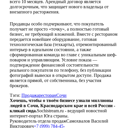
всего 10 месяцев. Арендный договор является
долгосрочным, что защищает нового владельца от
внезапного расторжения.
Продавцы особо подчеркивают, что покупатель
получает не просто «точку», а полностью готовый
бизнес, не требующий вложений. Вместе с рестораном
передается новейшее оборудование, готовая
технологическая база (техкарты), отремонтированный
интерьер в идеальном состоянии, а также
сформированная команда во главе с уникальным шеф-
поваром и управляющим. Условие показа —
подтверждение финансовой состоятельности
реального покупателя по телефону, без публикации
фотографий вывески в открытом доступе. Продажа
является прямой, от собственника, без участия
брокеров.
Тэги:
Продажа
ресторан
Сочи
Хочешь, чтобы о твоём бизнесе узнали миллионы
людей в Сочи, Краснодарском крае и всей России -
кликай сюда.
Sochistream.ru - ведущий новостной
интернет-портал Юга страны.
Руководитель отдела продаж
Самохвалов Василий
Викторович
+7 (999) 784-45-