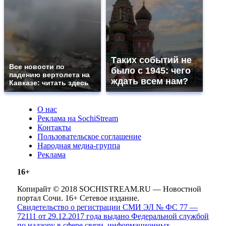
Таких событий не
Все новости по
было с 1945: чего
падению вертолета на
ждать всем нам?
Кавказе: читать здесь
О нас
Реклама на SochiStream
Контакты
Пользовательское соглашение
Народная медиа-группа
Реклама
16+
Копирайт © 2018 SOCHISTREAM.RU — Новостной
портал Сочи. 16+ Сетевое издание.
Свидетельство о регистрации СМИ ЭЛ № ФС 77 —
72111 от 29.12.2017 года выдано Федеральной службой
по надзору в сфере связи, информационных