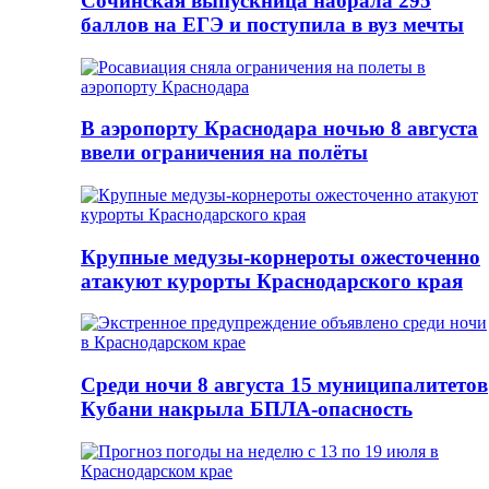
Сочинская выпускница набрала 295
баллов на ЕГЭ и поступила в вуз мечты
В аэропорту Краснодара ночью 8 августа
ввели ограничения на полёты
Крупные медузы-корнероты ожесточенно
атакуют курорты Краснодарского края
Среди ночи 8 августа 15 муниципалитетов
Кубани накрыла БПЛА-опасность