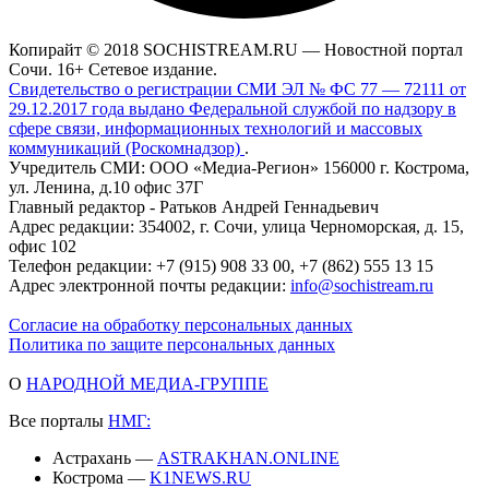
Копирайт © 2018 SOCHISTREAM.RU — Новостной портал
Сочи. 16+ Сетевое издание.
Свидетельство о регистрации СМИ ЭЛ № ФС 77 — 72111 от
29.12.2017 года выдано Федеральной службой по надзору в
сфере связи, информационных технологий и массовых
коммуникаций (Роскомнадзор)
.
Учредитель СМИ: ООО «Медиа-Регион» 156000 г. Кострома,
ул. Ленина, д.10 офис 37Г
Главный редактор - Ратьков Андрей Геннадьевич
Адрес редакции: 354002, г. Сочи, улица Черноморская, д. 15,
офис 102
Телефон редакции: +7 (915) 908 33 00, +7 (862) 555 13 15
Адрес электронной почты редакции:
info@sochistream.ru
Согласие на обработку персональных данных
Политика по защите персональных данных
О
НАРОДНОЙ МЕДИА-ГРУППЕ
Все порталы
НМГ:
Астрахань —
ASTRAKHAN.ONLINE
Кострома —
K1NEWS.RU