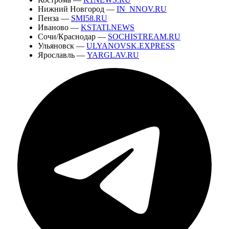
Нижний Новгород —
IN_NNOV.RU
Пенза —
SMI58.RU
Иваново —
KSTATI.NEWS
Сочи/Краснодар —
SOCHISTREAM.RU
Ульяновск —
ULYANOVSK.EXPRESS
Ярославль —
YARGLAV.RU