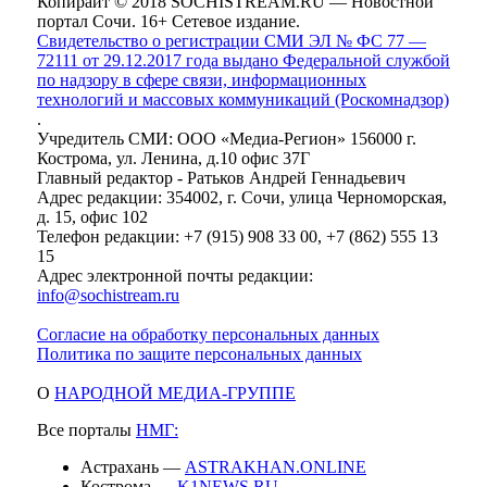
Копирайт © 2018 SOCHISTREAM.RU — Новостной
портал Сочи. 16+ Сетевое издание.
Свидетельство о регистрации СМИ ЭЛ № ФС 77 —
72111 от 29.12.2017 года выдано Федеральной службой
по надзору в сфере связи, информационных
технологий и массовых коммуникаций (Роскомнадзор)
.
Учредитель СМИ: ООО «Медиа-Регион» 156000 г.
Кострома, ул. Ленина, д.10 офис 37Г
Главный редактор - Ратьков Андрей Геннадьевич
Адрес редакции: 354002, г. Сочи, улица Черноморская,
д. 15, офис 102
Телефон редакции: +7 (915) 908 33 00, +7 (862) 555 13
15
Адрес электронной почты редакции:
info@sochistream.ru
Согласие на обработку персональных данных
Политика по защите персональных данных
О
НАРОДНОЙ МЕДИА-ГРУППЕ
Все порталы
НМГ:
Астрахань —
ASTRAKHAN.ONLINE
Кострома —
K1NEWS.RU