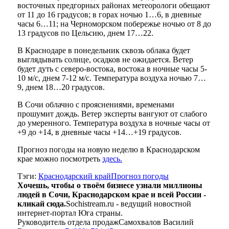
восточных предгорных районах метеорологи обещают
от 11 до 16 градусов; в горах ночью 1…6, в дневные
часы 6…11; на Черноморском побережье ночью от 8 до
13 градусов по Цельсию, днем 17…22.
В Краснодаре в понедельник сквозь облака будет
выглядывать солнце, осадков не ожидается. Ветер
будет дуть с северо-востока, востока в ночные часы 5-
10 м/с, днем 7-12 м/с. Температура воздуха ночью 7…
9, днем 18…20 градусов.
В Сочи облачно с прояснениями, временами
прошумит дождь. Ветер эксперты вангуют от слабого
до умеренного. Температура воздуха в ночные часы от
+9 до +14, в дневные часы +14…+19 градусов.
Прогноз погоды на новую неделю в Краснодарском
крае можно посмотреть
здесь.
Тэги:
Краснодарский край
Прогноз погоды
Хочешь, чтобы о твоём бизнесе узнали миллионы
людей в Сочи, Краснодарском крае и всей России -
кликай сюда.
Sochistream.ru - ведущий новостной
интернет-портал Юга страны.
Руководитель отдела продаж
Самохвалов Василий