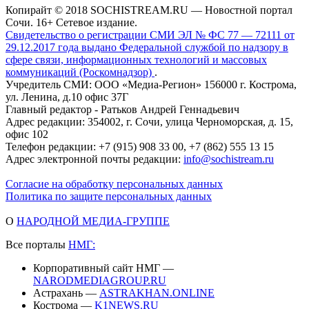
Копирайт © 2018 SOCHISTREAM.RU — Новостной портал
Сочи. 16+ Сетевое издание.
Свидетельство о регистрации СМИ ЭЛ № ФС 77 — 72111 от
29.12.2017 года выдано Федеральной службой по надзору в
сфере связи, информационных технологий и массовых
коммуникаций (Роскомнадзор)
.
Учредитель СМИ: ООО «Медиа-Регион» 156000 г. Кострома,
ул. Ленина, д.10 офис 37Г
Главный редактор - Ратьков Андрей Геннадьевич
Адрес редакции: 354002, г. Сочи, улица Черноморская, д. 15,
офис 102
Телефон редакции: +7 (915) 908 33 00, +7 (862) 555 13 15
Адрес электронной почты редакции:
info@sochistream.ru
Согласие на обработку персональных данных
Политика по защите персональных данных
О
НАРОДНОЙ МЕДИА-ГРУППЕ
Все порталы
НМГ:
Корпоративный сайт НМГ —
NARODMEDIAGROUP.RU
Астрахань —
ASTRAKHAN.ONLINE
Кострома —
K1NEWS.RU