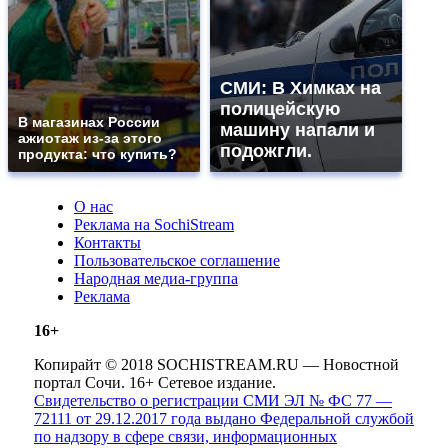
СМИ: В Химках на
полицейскую
В магазинах России
машину напали и
ажиотаж из-за этого
подожгли.
продукта: что купить?
О нас
Реклама на SochiStream
Контакты
Пользовательское соглашение
Народная медиа-группа
Реклама
16+
Копирайт © 2018 SOCHISTREAM.RU — Новостной
портал Сочи. 16+ Сетевое издание.
Свидетельство о регистрации СМИ ЭЛ № ФС 77 —
72111 от 29.12.2017 года выдано Федеральной службой
по надзору в сфере связи, информационных