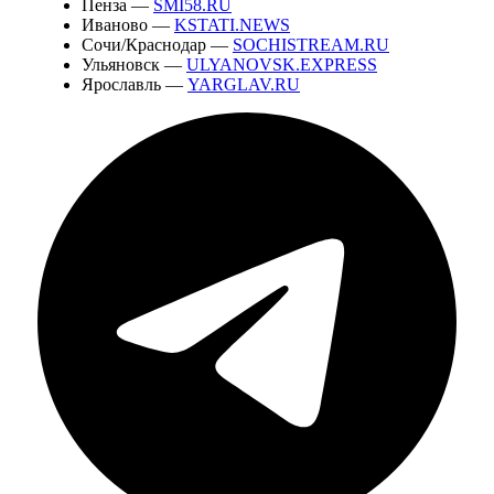
Пенза —
SMI58.RU
Иваново —
KSTATI.NEWS
Сочи/Краснодар —
SOCHISTREAM.RU
Ульяновск —
ULYANOVSK.EXPRESS
Ярославль —
YARGLAV.RU