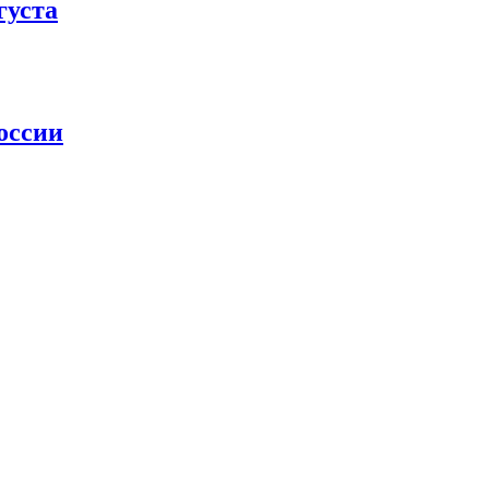
густа
оссии