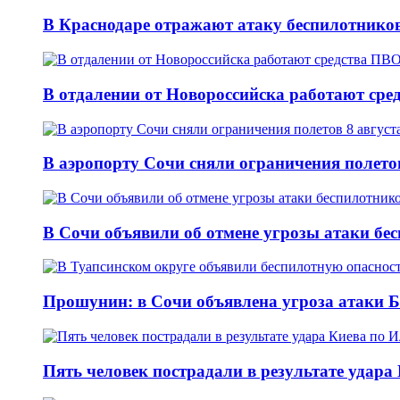
В Краснодаре отражают атаку беспилотников
В отдалении от Новороссийска работают сре
В аэропорту Сочи сняли ограничения полетов
В Сочи объявили об отмене угрозы атаки бе
Прошунин: в Сочи объявлена угроза атаки 
Пять человек пострадали в результате удар