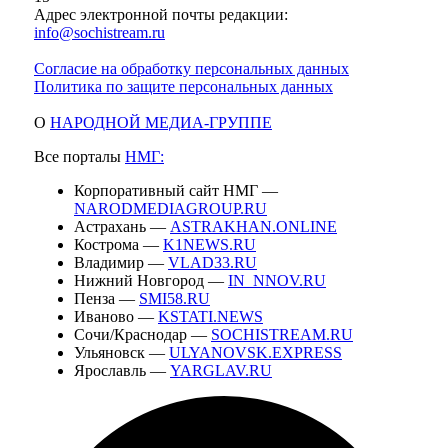
Адрес электронной почты редакции:
info@sochistream.ru
Согласие на обработку персональных данных
Политика по защите персональных данных
О
НАРОДНОЙ МЕДИА-ГРУППЕ
Все порталы
НМГ:
Корпоративный сайт НМГ —
NARODMEDIAGROUP.RU
Астрахань —
ASTRAKHAN.ONLINE
Кострома —
K1NEWS.RU
Владимир —
VLAD33.RU
Нижний Новгород —
IN_NNOV.RU
Пенза —
SMI58.RU
Иваново —
KSTATI.NEWS
Сочи/Краснодар —
SOCHISTREAM.RU
Ульяновск —
ULYANOVSK.EXPRESS
Ярославль —
YARGLAV.RU