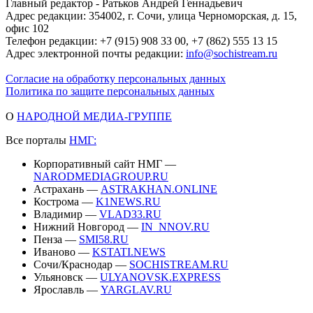
Главный редактор - Ратьков Андрей Геннадьевич
Адрес редакции: 354002, г. Сочи, улица Черноморская, д. 15,
офис 102
Телефон редакции: +7 (915) 908 33 00, +7 (862) 555 13 15
Адрес электронной почты редакции:
info@sochistream.ru
Согласие на обработку персональных данных
Политика по защите персональных данных
О
НАРОДНОЙ МЕДИА-ГРУППЕ
Все порталы
НМГ:
Корпоративный сайт НМГ —
NARODMEDIAGROUP.RU
Астрахань —
ASTRAKHAN.ONLINE
Кострома —
K1NEWS.RU
Владимир —
VLAD33.RU
Нижний Новгород —
IN_NNOV.RU
Пенза —
SMI58.RU
Иваново —
KSTATI.NEWS
Сочи/Краснодар —
SOCHISTREAM.RU
Ульяновск —
ULYANOVSK.EXPRESS
Ярославль —
YARGLAV.RU