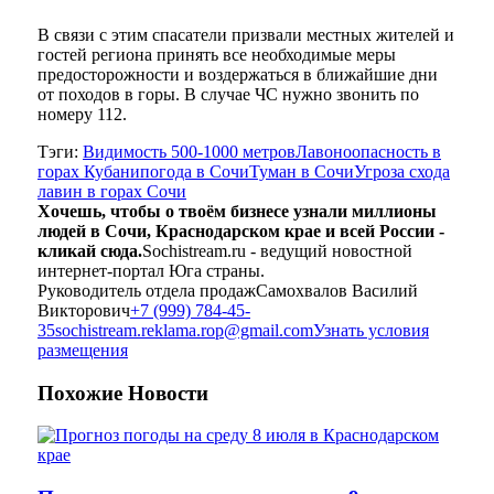
В связи с этим спасатели призвали местных жителей и
гостей региона принять все необходимые меры
предосторожности и воздержаться в ближайшие дни
от походов в горы. В случае ЧС нужно звонить по
номеру 112.
Тэги:
Видимость 500-1000 метров
Лавоноопасность в
горах Кубани
погода в Сочи
Туман в Сочи
Угроза схода
лавин в горах Сочи
Хочешь, чтобы о твоём бизнесе узнали миллионы
людей в Сочи, Краснодарском крае и всей России -
кликай сюда.
Sochistream.ru - ведущий новостной
интернет-портал Юга страны.
Руководитель отдела продаж
Самохвалов Василий
Викторович
+7 (999) 784-45-
35
sochistream.reklama.rop@gmail.com
Узнать условия
размещения
Похожие
Новости