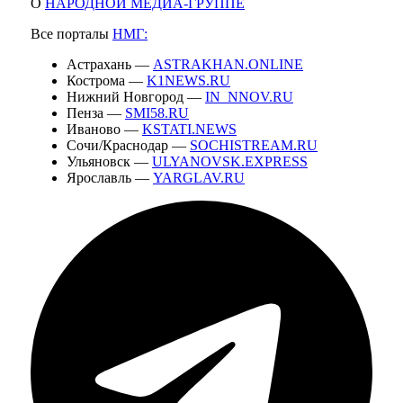
О
НАРОДНОЙ МЕДИА-ГРУППЕ
Все порталы
НМГ:
Астрахань —
ASTRAKHAN.ONLINE
Кострома —
K1NEWS.RU
Нижний Новгород —
IN_NNOV.RU
Пенза —
SMI58.RU
Иваново —
KSTATI.NEWS
Сочи/Краснодар —
SOCHISTREAM.RU
Ульяновск —
ULYANOVSK.EXPRESS
Ярославль —
YARGLAV.RU