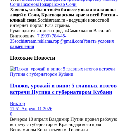
Сочи
Пахомов
Пожар
Пожар Сочи
Хочешь, чтобы о твоём бизнесе узнали миллионы
людей в Сочи, Краснодарском крае и всей России -
кликай сюда.
Sochistream.ru - ведущий новостной
интернет-портал Юга страны.
Руководитель отдела продаж
Самохвалов Василий
Викторович
+7 (999) 784-45-
35
sochistream.reklama.rop@gmail.com
Узнать условия
размещения
Похожие
Новости
Пляжи, урожай и вино: 5 главных итогов
встречи Путина с губернатором Кубани
Виктор
11:51 Апрель 11 2026
0
Вечером 10 апреля Владимир Путин провел рабочую
встречу с губернатором Краснодарского края
Вениамином Кондратьевым. Говорили...