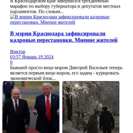
В Краснодарском крае завершился трёхдневный
марафон по выбору губернатора и депутатов местных
парламентов. По словам...
В мэрии Краснодара зафиксировали
кадровые перестановки. Мнение жителей
Виктор
03:57 Январь 19 2024
0
Бывший просто вице-мэром Дмитрий Васильев теперь
является первым вице-мэром, его задача - курировать
экономический блок...