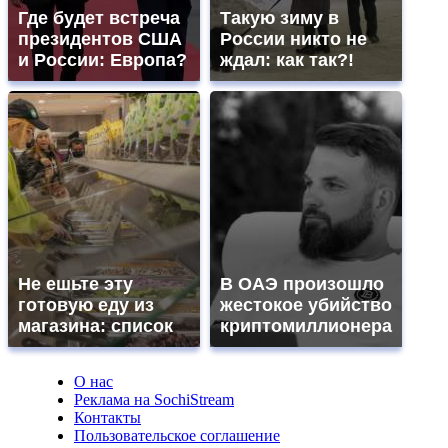
Где будет встреча
Такую зиму в
президентов США
России никто не
и России: Европа?
ждал: как так?!
Не ешьте эту
В ОАЭ произошло
готовую еду из
жестокое убийство
магазина: список
криптомиллионера
О нас
Реклама на SochiStream
Контакты
Пользовательское соглашение