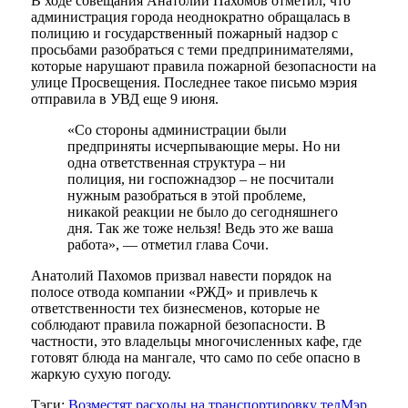
В ходе совещания Анатолий Пахомов отметил, что
администрация города неоднократно обращалась в
полицию и государственный пожарный надзор с
просьбами разобраться с теми предпринимателями,
которые нарушают правила пожарной безопасности на
улице Просвещения. Последнее такое письмо мэрия
отправила в УВД еще 9 июня.
«Со стороны администрации были
предприняты исчерпывающие меры. Но ни
одна ответственная структура – ни
полиция, ни госпожнадзор – не посчитали
нужным разобраться в этой проблеме,
никакой реакции не было до сегодняшнего
дня. Так же тоже нельзя! Ведь это же ваша
работа», — отметил глава Сочи.
Анатолий Пахомов призвал навести порядок на
полосе отвода компании «РЖД» и привлечь к
ответственности тех бизнесменов, которые не
соблюдают правила пожарной безопасности. В
частности, это владельцы многочисленных кафе, где
готовят блюда на мангале, что само по себе опасно в
жаркую сухую погоду.
Тэги:
Возместят расходы на транспортировку тел
Мэр