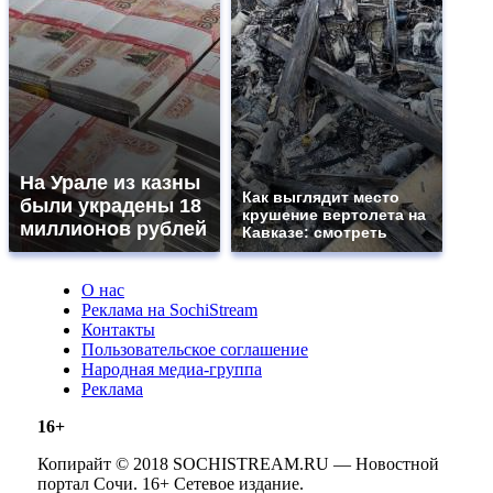
На Урале из казны
Как выглядит место
были украдены 18
крушение вертолета на
миллионов рублей
Кавказе: смотреть
О нас
Реклама на SochiStream
Контакты
Пользовательское соглашение
Народная медиа-группа
Реклама
16+
Копирайт © 2018 SOCHISTREAM.RU — Новостной
портал Сочи. 16+ Сетевое издание.