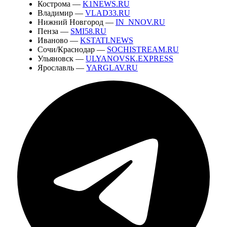
Кострома —
K1NEWS.RU
Владимир —
VLAD33.RU
Нижний Новгород —
IN_NNOV.RU
Пенза —
SMI58.RU
Иваново —
KSTATI.NEWS
Сочи/Краснодар —
SOCHISTREAM.RU
Ульяновск —
ULYANOVSK.EXPRESS
Ярославль —
YARGLAV.RU