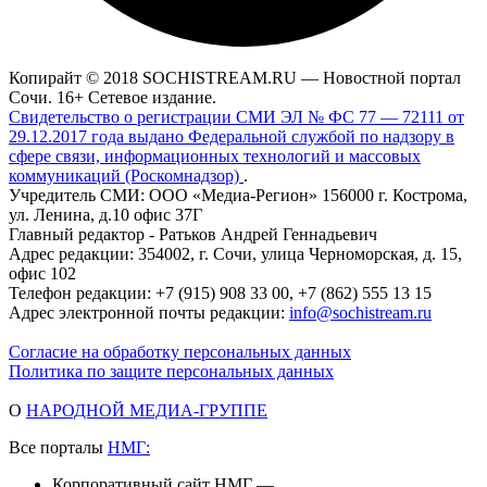
Копирайт © 2018 SOCHISTREAM.RU — Новостной портал
Сочи. 16+ Сетевое издание.
Свидетельство о регистрации СМИ ЭЛ № ФС 77 — 72111 от
29.12.2017 года выдано Федеральной службой по надзору в
сфере связи, информационных технологий и массовых
коммуникаций (Роскомнадзор)
.
Учредитель СМИ: ООО «Медиа-Регион» 156000 г. Кострома,
ул. Ленина, д.10 офис 37Г
Главный редактор - Ратьков Андрей Геннадьевич
Адрес редакции: 354002, г. Сочи, улица Черноморская, д. 15,
офис 102
Телефон редакции: +7 (915) 908 33 00, +7 (862) 555 13 15
Адрес электронной почты редакции:
info@sochistream.ru
Согласие на обработку персональных данных
Политика по защите персональных данных
О
НАРОДНОЙ МЕДИА-ГРУППЕ
Все порталы
НМГ:
Корпоративный сайт НМГ —