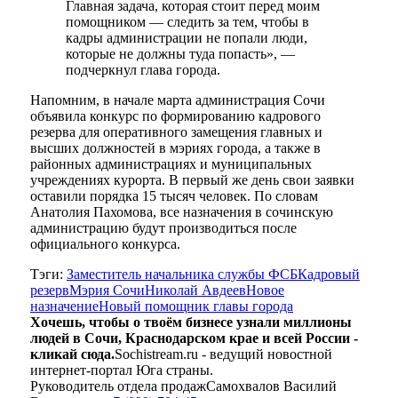
Главная задача, которая стоит перед моим
помощником — следить за тем, чтобы в
кадры администрации не попали люди,
которые не должны туда попасть», —
подчеркнул глава города.
Напомним, в начале марта администрация Сочи
объявила конкурс по формированию кадрового
резерва для оперативного замещения главных и
высших должностей в мэриях города, а также в
районных администрациях и муниципальных
учреждениях курорта. В первый же день свои заявки
оставили порядка 15 тысяч человек. По словам
Анатолия Пахомова, все назначения в сочинскую
администрацию будут производиться после
официального конкурса.
Тэги:
Заместитель начальника службы ФСБ
Кадровый
резерв
Мэрия Сочи
Николай Авдеев
Новое
назначение
Новый помощник главы города
Хочешь, чтобы о твоём бизнесе узнали миллионы
людей в Сочи, Краснодарском крае и всей России -
кликай сюда.
Sochistream.ru - ведущий новостной
интернет-портал Юга страны.
Руководитель отдела продаж
Самохвалов Василий