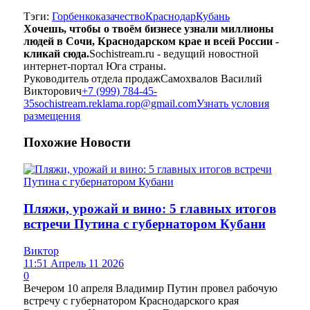
Тэги:
Горбенко
казачество
Краснодар
Кубань
Хочешь, чтобы о твоём бизнесе узнали миллионы
людей в Сочи, Краснодарском крае и всей России -
кликай сюда.
Sochistream.ru - ведущий новостной
интернет-портал Юга страны.
Руководитель отдела продаж
Самохвалов Василий
Викторович
+7 (999) 784-45-
35
sochistream.reklama.rop@gmail.com
Узнать условия
размещения
Похожие
Новости
Пляжи, урожай и вино: 5 главных итогов
встречи Путина с губернатором Кубани
Виктор
11:51 Апрель 11 2026
0
Вечером 10 апреля Владимир Путин провел рабочую
встречу с губернатором Краснодарского края