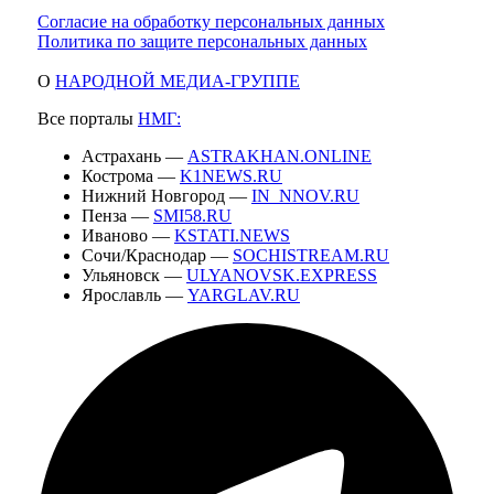
Согласие на обработку персональных данных
Политика по защите персональных данных
О
НАРОДНОЙ МЕДИА-ГРУППЕ
Все порталы
НМГ:
Астрахань —
ASTRAKHAN.ONLINE
Кострома —
K1NEWS.RU
Нижний Новгород —
IN_NNOV.RU
Пенза —
SMI58.RU
Иваново —
KSTATI.NEWS
Сочи/Краснодар —
SOCHISTREAM.RU
Ульяновск —
ULYANOVSK.EXPRESS
Ярославль —
YARGLAV.RU