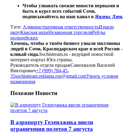
Чтобы узнавать свежие новости первыми и
быть в курсе всех событий Сочи,
подписывайтесь на наш канал в
Яндекс Дзен
.
Тэги:
Административная ответственность
Изъяли
икру
Красная икра
Незаконная торговля
Рейды
полицейских
Хочешь, чтобы о твоём бизнесе узнали миллионы
людей в Сочи, Краснодарском крае и всей России -
кликай сюда.
Sochistream.ru - ведущий новостной
интернет-портал Юга страны.
Руководитель отдела продаж
Самохвалов Василий
Викторович
+7 (999) 784-45-
35
sochistream.reklama.rop@gmail.com
Узнать условия
размещения
Похожие
Новости
В аэропорту Геленджика ввели
ограничения полетов 7 августа