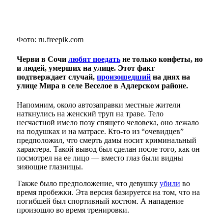
Фото: ru.freepik.com
Черви в Сочи
любят поедать
не только конфеты, но
и людей, умерших на улице. Этот факт
подтверждает случай,
произошедший
на днях на
улице Мира в селе Веселое в Адлерском районе.
Напомним, около автозаправки местные жители
наткнулись на женский труп на траве. Тело
несчастной имело позу спящего человека, оно лежало
на подушках и на матрасе. Кто-то из “очевидцев”
предположил, что смерть дамы носит криминальный
характера. Такой вывод был сделан после того, как он
посмотрел на ее лицо — вместо глаз были видны
зияющие глазницы.
Также было предположение, что девушку
убили
во
время пробежки. Эта версия базируется на том, что на
погибшей был спортивный костюм. А нападение
произошло во время тренировки.