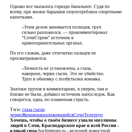
Однако все оказалось гораздо банальнее. Судя по
всему, при жизни барышня злоупотребляла спиртными
напитками.
-Этим делом занимается полиция, труп
сильно разложился, — прокомментировал
“СочиСтрим” источник в
правоохранительных органах.
По его словам, даже отпечатки пальцев не
просматриваются.
-Личность не установлена, а глаза,
наверное, черви съели. Это не убийство.
Труп в обнимку с полбутылки коньяка.
Знатоки трупов в комментариях, я уверен, там и
близко не были, добавил источник напоследок. Как
говорится, одна, но пламенная страсть.
Тэги:
глаза съели
черви
Женщина
разложившийся
Сочи
Тело
труп
Хочешь, чтобы о твоём бизнесе узнали миллионы
людей в Сочи, Краснодарском крае и всей России -
кликай сюда.
Sochistream.ru - ведущий новостной