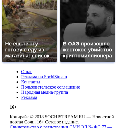
Не ешьте эту
В ОАЭ произошло
готовую еду из
жестокое убийство
магазина: список
криптомиллионера
О нас
Реклама на SochiStream
Контакты
Пользовательское соглашение
Народная медиа-группа
Реклама
16+
Копирайт © 2018 SOCHISTREAM.RU — Новостной
портал Сочи. 16+ Сетевое издание.
Свидетельство о регистрации СМИ ЭЛ № ФС 77 —