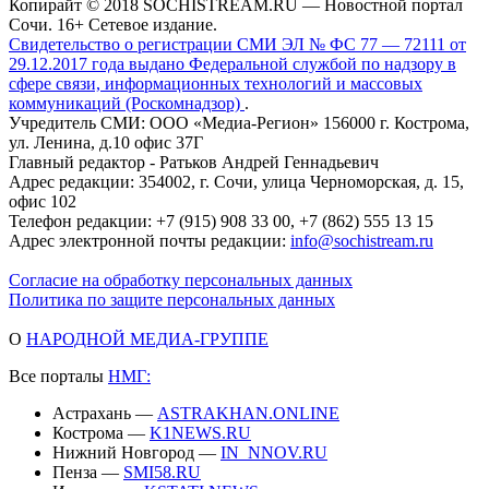
Копирайт © 2018 SOCHISTREAM.RU — Новостной портал
Сочи. 16+ Сетевое издание.
Свидетельство о регистрации СМИ ЭЛ № ФС 77 — 72111 от
29.12.2017 года выдано Федеральной службой по надзору в
сфере связи, информационных технологий и массовых
коммуникаций (Роскомнадзор)
.
Учредитель СМИ: ООО «Медиа-Регион» 156000 г. Кострома,
ул. Ленина, д.10 офис 37Г
Главный редактор - Ратьков Андрей Геннадьевич
Адрес редакции: 354002, г. Сочи, улица Черноморская, д. 15,
офис 102
Телефон редакции: +7 (915) 908 33 00, +7 (862) 555 13 15
Адрес электронной почты редакции:
info@sochistream.ru
Согласие на обработку персональных данных
Политика по защите персональных данных
О
НАРОДНОЙ МЕДИА-ГРУППЕ
Все порталы
НМГ:
Астрахань —
ASTRAKHAN.ONLINE
Кострома —
K1NEWS.RU
Нижний Новгород —
IN_NNOV.RU
Пенза —
SMI58.RU