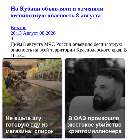
На Кубани объявляли и отменяли
беспилотную опасность 8 августа
Виктор
20:13 Август 08 2026
0
Днём 8 августа МЧС России объявило беспилотную
опасность на всей территории Краснодарского края. В
10:53...
Не ешьте эту
В ОАЭ произошло
готовую еду из
жестокое убийство
магазина: список
криптомиллионера