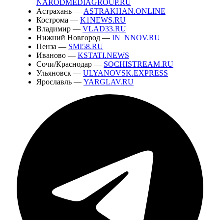
NARODMEDIAGROUP.RU
Астрахань —
ASTRAKHAN.ONLINE
Кострома —
K1NEWS.RU
Владимир —
VLAD33.RU
Нижний Новгород —
IN_NNOV.RU
Пенза —
SMI58.RU
Иваново —
KSTATI.NEWS
Сочи/Краснодар —
SOCHISTREAM.RU
Ульяновск —
ULYANOVSK.EXPRESS
Ярославль —
YARGLAV.RU