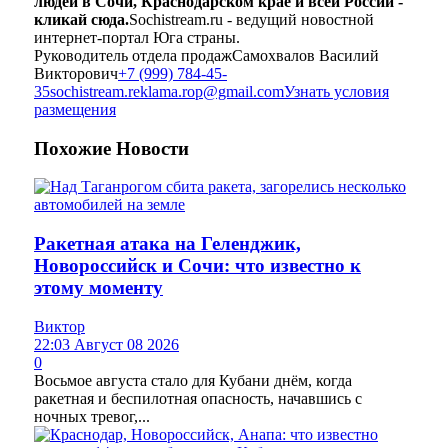
людей в Сочи, Краснодарском крае и всей России -
кликай сюда.
Sochistream.ru - ведущий новостной
интернет-портал Юга страны.
Руководитель отдела продаж
Самохвалов Василий
Викторович
+7 (999) 784-45-
35
sochistream.reklama.rop@gmail.com
Узнать условия
размещения
Похожие
Новости
Ракетная атака на Геленджик,
Новороссийск и Сочи: что известно к
этому моменту
Виктор
22:03 Август 08 2026
0
Восьмое августа стало для Кубани днём, когда
ракетная и беспилотная опасность, начавшись с
ночных тревог,...