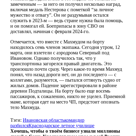
замеченным — за него он получил несколько наград,
включая медаль Нестерова с пометкой “за личное
мужество и отвагу”. Он не раздумывая остался
служить в 2023-м — ведь стране нужна была помощь,
и он помогал ей. Боеприпасы в зону СВО он
доставлял, начиная с февраля 2024-го.
Отмечается, что вместе с Махмудом на борту
находилось семь членов экипажа. Сегодня утром, 12
марта, они взлетели с аэродрома Северный под
Ивановом. Однако получилось так, что у
транспортника загорелся правый двигатель. Это
произошло почти сразу. Через какое-то время Махмуд
понял, что назад дороги нет, он до последнего — с
коллегами, разумеется, — пытался оттянуть судно от
жилых домов. Падение зарегистрировали в районе
деревни Подталицы. На борту было еще восемь
пассажиров, к сожалению, никто не уцелел. Приемной
маме, которая едет на место ЧП, предстоит опознать
тело Махмуда.
Тэги:
Ивановская область
командир
разбился
Краснодарское летное училище
Хочешь, чтобы о твоём бизнесе узнали миллионы