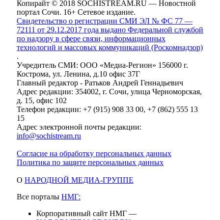
Копирайт © 2018 SOCHISTREAM.RU — Новостной
портал Сочи. 16+ Сетевое издание.
Свидетельство о регистрации СМИ ЭЛ № ФС 77 —
72111 от 29.12.2017 года выдано Федеральной службой
по надзору в сфере связи, информационных
технологий и массовых коммуникаций (Роскомнадзор)
.
Учредитель СМИ: ООО «Медиа-Регион» 156000 г.
Кострома, ул. Ленина, д.10 офис 37Г
Главный редактор - Ратьков Андрей Геннадьевич
Адрес редакции: 354002, г. Сочи, улица Черноморская,
д. 15, офис 102
Телефон редакции: +7 (915) 908 33 00, +7 (862) 555 13
15
Адрес электронной почты редакции:
info@sochistream.ru
Согласие на обработку персональных данных
Политика по защите персональных данных
О
НАРОДНОЙ МЕДИА-ГРУППЕ
Все порталы
НМГ:
Корпоративный сайт НМГ —