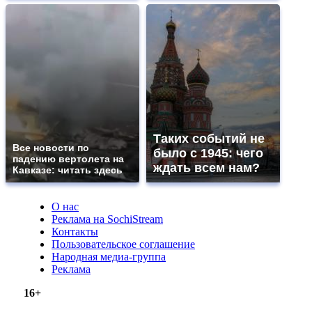
Таких событий не
Все новости по
было с 1945: чего
падению вертолета на
ждать всем нам?
Кавказе: читать здесь
О нас
Реклама на SochiStream
Контакты
Пользовательское соглашение
Народная медиа-группа
Реклама
16+