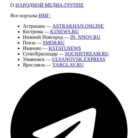
О
НАРОДНОЙ МЕДИА-ГРУППЕ
Все порталы
НМГ:
Астрахань —
ASTRAKHAN.ONLINE
Кострома —
K1NEWS.RU
Нижний Новгород —
IN_NNOV.RU
Пенза —
SMI58.RU
Иваново —
KSTATI.NEWS
Сочи/Краснодар —
SOCHISTREAM.RU
Ульяновск —
ULYANOVSK.EXPRESS
Ярославль —
YARGLAV.RU