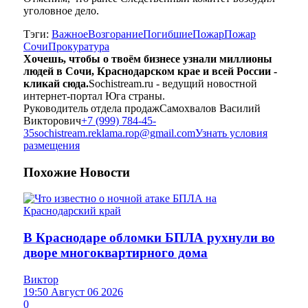
уголовное дело.
Тэги:
Важное
Возгорание
Погибшие
Пожар
Пожар
Сочи
Прокуратура
Хочешь, чтобы о твоём бизнесе узнали миллионы
людей в Сочи, Краснодарском крае и всей России -
кликай сюда.
Sochistream.ru - ведущий новостной
интернет-портал Юга страны.
Руководитель отдела продаж
Самохвалов Василий
Викторович
+7 (999) 784-45-
35
sochistream.reklama.rop@gmail.com
Узнать условия
размещения
Похожие
Новости
В Краснодаре обломки БПЛА рухнули во
дворе многоквартирного дома
Виктор
19:50 Август 06 2026
0