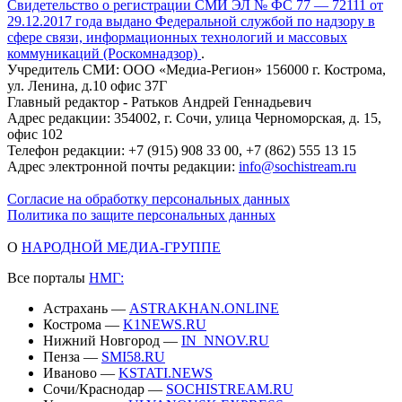
Свидетельство о регистрации СМИ ЭЛ № ФС 77 — 72111 от
29.12.2017 года выдано Федеральной службой по надзору в
сфере связи, информационных технологий и массовых
коммуникаций (Роскомнадзор)
.
Учредитель СМИ: ООО «Медиа-Регион» 156000 г. Кострома,
ул. Ленина, д.10 офис 37Г
Главный редактор - Ратьков Андрей Геннадьевич
Адрес редакции: 354002, г. Сочи, улица Черноморская, д. 15,
офис 102
Телефон редакции: +7 (915) 908 33 00, +7 (862) 555 13 15
Адрес электронной почты редакции:
info@sochistream.ru
Согласие на обработку персональных данных
Политика по защите персональных данных
О
НАРОДНОЙ МЕДИА-ГРУППЕ
Все порталы
НМГ:
Астрахань —
ASTRAKHAN.ONLINE
Кострома —
K1NEWS.RU
Нижний Новгород —
IN_NNOV.RU
Пенза —
SMI58.RU
Иваново —
KSTATI.NEWS
Сочи/Краснодар —
SOCHISTREAM.RU