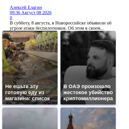
Алексей Елагин
09:36 Август 08 2026
0
В субботу, 8 августа, в Новороссийске объявили об
угрозе атаки беспилотников. Об этом в своем...
Не ешьте эту
В ОАЭ произошло
готовую еду из
жестокое убийство
магазина: список
криптомиллионера