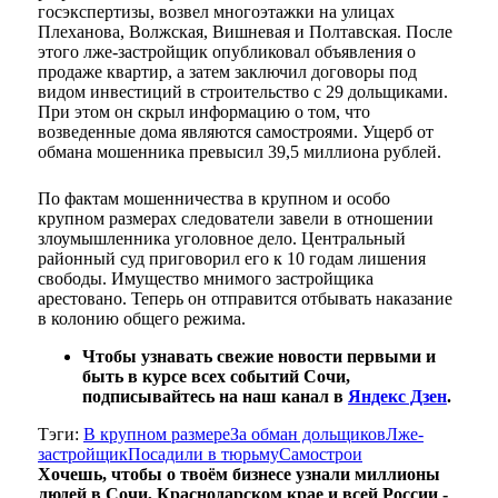
госэкспертизы, возвел многоэтажки на улицах
Плеханова, Волжская, Вишневая и Полтавская. После
этого лже-застройщик опубликовал объявления о
продаже квартир, а затем заключил договоры под
видом инвестиций в строительство с 29 дольщиками.
При этом он скрыл информацию о том, что
возведенные дома являются самостроями. Ущерб от
обмана мошенника превысил 39,5 миллиона рублей.
По фактам мошенничества в крупном и особо
крупном размерах следователи завели в отношении
злоумышленника уголовное дело. Центральный
районный суд приговорил его к 10 годам лишения
свободы. Имущество мнимого застройщика
арестовано. Теперь он отправится отбывать наказание
в колонию общего режима.
Чтобы узнавать свежие новости первыми и
быть в курсе всех событий Сочи,
подписывайтесь на наш канал в
Яндекс Дзен
.
Тэги:
В крупном размере
За обман дольщиков
Лже-
застройщик
Посадили в тюрьму
Самострои
Хочешь, чтобы о твоём бизнесе узнали миллионы
людей в Сочи, Краснодарском крае и всей России -