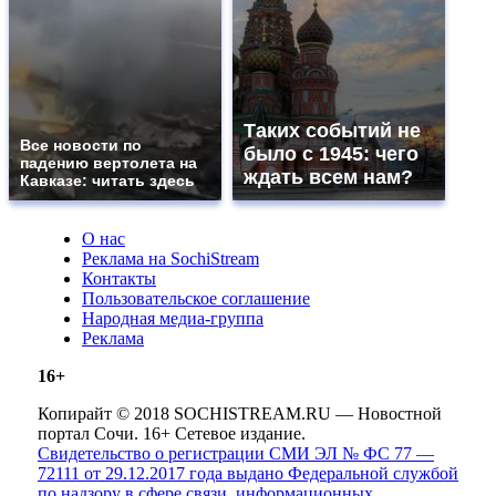
Таких событий не
Все новости по
было с 1945: чего
падению вертолета на
ждать всем нам?
Кавказе: читать здесь
О нас
Реклама на SochiStream
Контакты
Пользовательское соглашение
Народная медиа-группа
Реклама
16+
Копирайт © 2018 SOCHISTREAM.RU — Новостной
портал Сочи. 16+ Сетевое издание.
Свидетельство о регистрации СМИ ЭЛ № ФС 77 —
72111 от 29.12.2017 года выдано Федеральной службой
по надзору в сфере связи, информационных