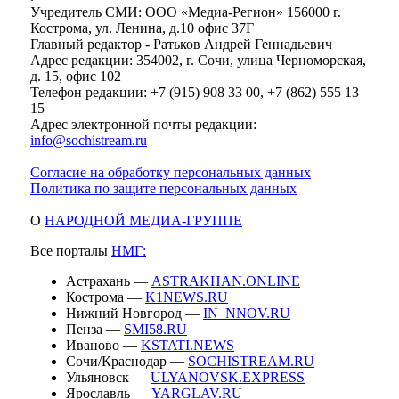
Учредитель СМИ: ООО «Медиа-Регион» 156000 г.
Кострома, ул. Ленина, д.10 офис 37Г
Главный редактор - Ратьков Андрей Геннадьевич
Адрес редакции: 354002, г. Сочи, улица Черноморская,
д. 15, офис 102
Телефон редакции: +7 (915) 908 33 00, +7 (862) 555 13
15
Адрес электронной почты редакции:
info@sochistream.ru
Согласие на обработку персональных данных
Политика по защите персональных данных
О
НАРОДНОЙ МЕДИА-ГРУППЕ
Все порталы
НМГ:
Астрахань —
ASTRAKHAN.ONLINE
Кострома —
K1NEWS.RU
Нижний Новгород —
IN_NNOV.RU
Пенза —
SMI58.RU
Иваново —
KSTATI.NEWS
Сочи/Краснодар —
SOCHISTREAM.RU
Ульяновск —
ULYANOVSK.EXPRESS
Ярославль —
YARGLAV.RU