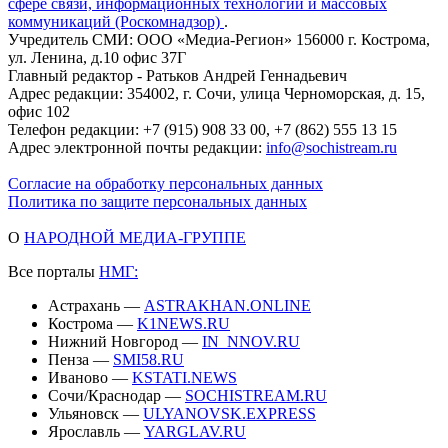
сфере связи, информационных технологий и массовых
коммуникаций (Роскомнадзор)
.
Учредитель СМИ: ООО «Медиа-Регион» 156000 г. Кострома,
ул. Ленина, д.10 офис 37Г
Главный редактор - Ратьков Андрей Геннадьевич
Адрес редакции: 354002, г. Сочи, улица Черноморская, д. 15,
офис 102
Телефон редакции: +7 (915) 908 33 00, +7 (862) 555 13 15
Адрес электронной почты редакции:
info@sochistream.ru
Согласие на обработку персональных данных
Политика по защите персональных данных
О
НАРОДНОЙ МЕДИА-ГРУППЕ
Все порталы
НМГ:
Астрахань —
ASTRAKHAN.ONLINE
Кострома —
K1NEWS.RU
Нижний Новгород —
IN_NNOV.RU
Пенза —
SMI58.RU
Иваново —
KSTATI.NEWS
Сочи/Краснодар —
SOCHISTREAM.RU
Ульяновск —
ULYANOVSK.EXPRESS
Ярославль —
YARGLAV.RU