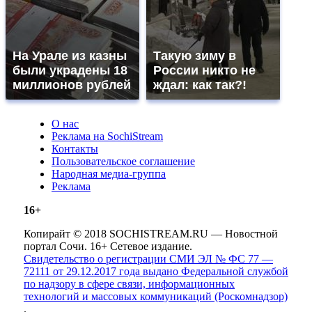
На Урале из казны
Такую зиму в
были украдены 18
России никто не
миллионов рублей
ждал: как так?!
О нас
Реклама на SochiStream
Контакты
Пользовательское соглашение
Народная медиа-группа
Реклама
16+
Копирайт © 2018 SOCHISTREAM.RU — Новостной
портал Сочи. 16+ Сетевое издание.
Свидетельство о регистрации СМИ ЭЛ № ФС 77 —
72111 от 29.12.2017 года выдано Федеральной службой
по надзору в сфере связи, информационных
технологий и массовых коммуникаций (Роскомнадзор)
.