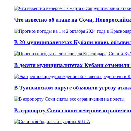
Что известно об атаке на Сочи, Новороссийск
В 20 муниципалитетах Кубани вновь объявил
В десяти муниципалитетах Кубани отменили 
В Туапсинском округе объявили угрозу атак
В аэропорту Сочи сняли вечерние ограничени