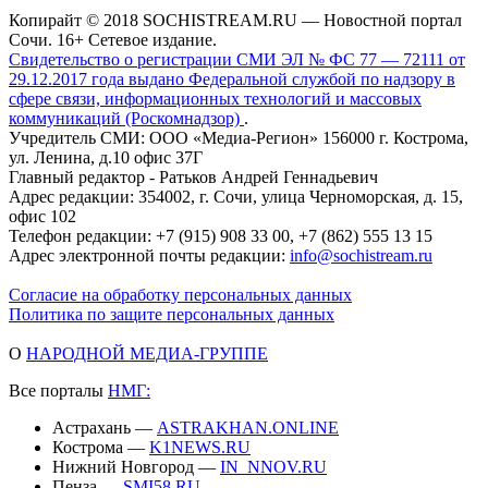
Копирайт © 2018 SOCHISTREAM.RU — Новостной портал
Сочи. 16+ Сетевое издание.
Свидетельство о регистрации СМИ ЭЛ № ФС 77 — 72111 от
29.12.2017 года выдано Федеральной службой по надзору в
сфере связи, информационных технологий и массовых
коммуникаций (Роскомнадзор)
.
Учредитель СМИ: ООО «Медиа-Регион» 156000 г. Кострома,
ул. Ленина, д.10 офис 37Г
Главный редактор - Ратьков Андрей Геннадьевич
Адрес редакции: 354002, г. Сочи, улица Черноморская, д. 15,
офис 102
Телефон редакции: +7 (915) 908 33 00, +7 (862) 555 13 15
Адрес электронной почты редакции:
info@sochistream.ru
Согласие на обработку персональных данных
Политика по защите персональных данных
О
НАРОДНОЙ МЕДИА-ГРУППЕ
Все порталы
НМГ:
Астрахань —
ASTRAKHAN.ONLINE
Кострома —
K1NEWS.RU
Нижний Новгород —
IN_NNOV.RU
Пенза —
SMI58.RU