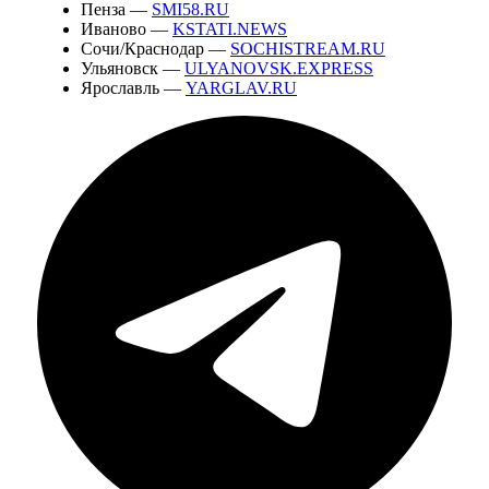
Пенза —
SMI58.RU
Иваново —
KSTATI.NEWS
Сочи/Краснодар —
SOCHISTREAM.RU
Ульяновск —
ULYANOVSK.EXPRESS
Ярославль —
YARGLAV.RU