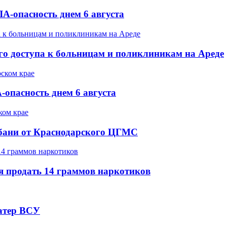
А-опасность днем 6 августа
го доступа к больницам и поликлиникам на Ареде
опасность днем 6 августа
Кубани от Краснодарского ЦГМС
я продать 14 граммов наркотиков
атер ВСУ