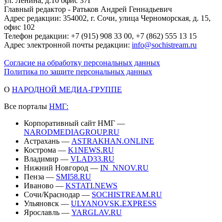
ул. Ленина, д.10 офис 37Г
Главный редактор - Ратьков Андрей Геннадьевич
Адрес редакции: 354002, г. Сочи, улица Черноморская, д. 15,
офис 102
Телефон редакции: +7 (915) 908 33 00, +7 (862) 555 13 15
Адрес электронной почты редакции:
info@sochistream.ru
Согласие на обработку персональных данных
Политика по защите персональных данных
О
НАРОДНОЙ МЕДИА-ГРУППЕ
Все порталы
НМГ:
Корпоративный сайт НМГ —
NARODMEDIAGROUP.RU
Астрахань —
ASTRAKHAN.ONLINE
Кострома —
K1NEWS.RU
Владимир —
VLAD33.RU
Нижний Новгород —
IN_NNOV.RU
Пенза —
SMI58.RU
Иваново —
KSTATI.NEWS
Сочи/Краснодар —
SOCHISTREAM.RU
Ульяновск —
ULYANOVSK.EXPRESS
Ярославль —
YARGLAV.RU