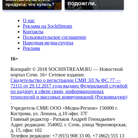
подожгли.
продукта: что купить?
О нас
Реклама на SochiStream
Контакты
Пользовательское соглашение
Народная медиа-группа
Реклама
16+
Копирайт © 2018 SOCHISTREAM.RU — Новостной
портал Сочи. 16+ Сетевое издание.
Свидетельство о регистрации СМИ ЭЛ № ФС 77 —
72111 от 29.12.2017 года выдано Федеральной службой
по надзору в сфере связи, информационных
технологий и массовых коммуникаций (Роскомнадзор)
.
Учредитель СМИ: ООО «Медиа-Регион» 156000 г.
Кострома, ул. Ленина, д.10 офис 37Г
Главный редактор - Ратьков Андрей Геннадьевич
Адрес редакции: 354002, г. Сочи, улица Черноморская,
д. 15, офис 102
Телефон редакции: +7 (915) 908 33 00, +7 (862) 555 13