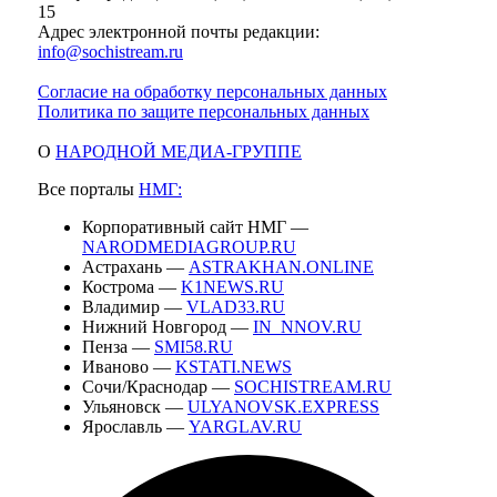
15
Адрес электронной почты редакции:
info@sochistream.ru
Согласие на обработку персональных данных
Политика по защите персональных данных
О
НАРОДНОЙ МЕДИА-ГРУППЕ
Все порталы
НМГ:
Корпоративный сайт НМГ —
NARODMEDIAGROUP.RU
Астрахань —
ASTRAKHAN.ONLINE
Кострома —
K1NEWS.RU
Владимир —
VLAD33.RU
Нижний Новгород —
IN_NNOV.RU
Пенза —
SMI58.RU
Иваново —
KSTATI.NEWS
Сочи/Краснодар —
SOCHISTREAM.RU
Ульяновск —
ULYANOVSK.EXPRESS
Ярославль —
YARGLAV.RU