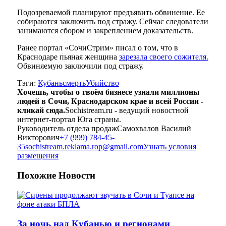
Подозреваемой планируют предъявить обвинение. Ее
собираются заключить под стражу. Сейчас следователи
занимаются сбором и закреплением доказательств.
Ранее портал «СочиСтрим» писал о том, что в
Краснодаре пьяная женщина
зарезала своего сожителя.
Обвиняемую заключили под стражу.
Тэги:
Кубань
смерть
Убийство
Хочешь, чтобы о твоём бизнесе узнали миллионы
людей в Сочи, Краснодарском крае и всей России -
кликай сюда.
Sochistream.ru - ведущий новостной
интернет-портал Юга страны.
Руководитель отдела продаж
Самохвалов Василий
Викторович
+7 (999) 784-45-
35
sochistream.reklama.rop@gmail.com
Узнать условия
размещения
Похожие
Новости
За ночь над Кубанью и регионами