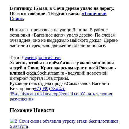
В пятницу, 15 мая, в Сочи дерево упало на дорогу.
Об этом сообщает Telegram-канал
«Типичный
Сочи».
Инцидент произошел на улице Ленина. В районе
остановки «Вагонное депо» упало дерево. По словам
очевидцев, оно не выдержало майского дождя. Дерево
частично перекрыло движение по одной полосе.
Тэги:
Дерево
Дороги
Сочи
Хочешь, чтобы о твоём бизнесе узнали миллионы
людей в Сочи, Краснодарском крае и всей России -
кликай сюда.
Sochistream.ru - ведущий новостной
интернет-портал Юга страны.
Руководитель отдела продаж
Самохвалов Василий
Викторович
+7 (999) 784-45-
35
sochistream.reklama.rop@gmail.com
Узнать условия
размещения
Похожие
Новости