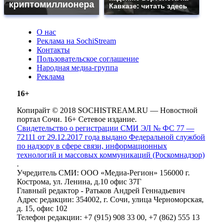
криптомиллионера
Кавказе: читать здесь
О нас
Реклама на SochiStream
Контакты
Пользовательское соглашение
Народная медиа-группа
Реклама
16+
Копирайт © 2018 SOCHISTREAM.RU — Новостной
портал Сочи. 16+ Сетевое издание.
Свидетельство о регистрации СМИ ЭЛ № ФС 77 —
72111 от 29.12.2017 года выдано Федеральной службой
по надзору в сфере связи, информационных
технологий и массовых коммуникаций (Роскомнадзор)
.
Учредитель СМИ: ООО «Медиа-Регион» 156000 г.
Кострома, ул. Ленина, д.10 офис 37Г
Главный редактор - Ратьков Андрей Геннадьевич
Адрес редакции: 354002, г. Сочи, улица Черноморская,
д. 15, офис 102
Телефон редакции: +7 (915) 908 33 00, +7 (862) 555 13