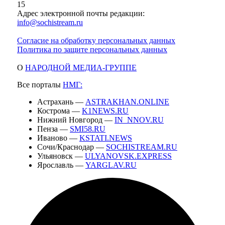
15
Адрес электронной почты редакции:
info@sochistream.ru
Согласие на обработку персональных данных
Политика по защите персональных данных
О
НАРОДНОЙ МЕДИА-ГРУППЕ
Все порталы
НМГ:
Астрахань —
ASTRAKHAN.ONLINE
Кострома —
K1NEWS.RU
Нижний Новгород —
IN_NNOV.RU
Пенза —
SMI58.RU
Иваново —
KSTATI.NEWS
Сочи/Краснодар —
SOCHISTREAM.RU
Ульяновск —
ULYANOVSK.EXPRESS
Ярославль —
YARGLAV.RU