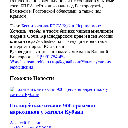
количестве пораженных целей не сообщается. Кроме
того, БПЛА нейтрализовали над Белгородской,
Брянской и Ростовской областями, а также над
Крымом.
Тэги:
Беспилотники
БПЛА
Кубань
Черное море
Хочешь, чтобы о твоём бизнесе узнали миллионы
людей в Сочи, Краснодарском крае и всей России -
кликай сюда.
Sochistream.ru - ведущий новостной
интернет-портал Юга страны.
Руководитель отдела продаж
Самохвалов Василий
Викторович
+7 (999) 784-45-
35
sochistream.reklama.rop@gmail.com
Узнать условия
размещения
Похожие
Новости
Полицейские изъяли 900 граммов
наркотиков у жителя Кубани
Алексей Елагин
11:10 Август 07 2026