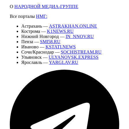
О
НАРОДНОЙ МЕДИА-ГРУППЕ
Все порталы
НМГ:
Астрахань —
ASTRAKHAN.ONLINE
Кострома —
K1NEWS.RU
Нижний Новгород —
IN_NNOV.RU
Пенза —
SMI58.RU
Иваново —
KSTATI.NEWS
Сочи/Краснодар —
SOCHISTREAM.RU
Ульяновск —
ULYANOVSK.EXPRESS
Ярославль —
YARGLAV.RU