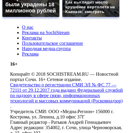
Как выглядит место
были украдены 18
крушение вертолета на
миллионов рублей
Кавказе: смотреть
О нас
Реклама на SochiStream
Контакты
Пользовательское соглашение
Народная медиа-группа
Реклама
16+
Копирайт © 2018 SOCHISTREAM.RU — Новостной
портал Сочи. 16+ Сетевое издание.
Свидетельство о регистрации СМИ ЭЛ № ФС 77 —
72111 от 29.12.2017 года выдано Федеральной службой
по надзору в сфере связи, информационных
технологий и массовых коммуникаций (Роскомнадзор)
.
Учредитель СМИ: ООО «Медиа-Регион» 156000 г.
Кострома, ул. Ленина, д.10 офис 37Г
Главный редактор - Ратьков Андрей Геннадьевич
Адрес редакции: 354002, г. Сочи, улица Черноморская,
д. 15, офис 102