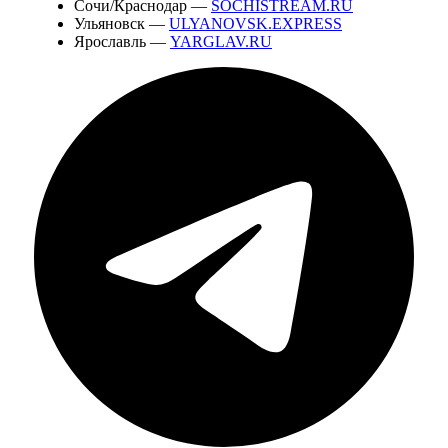
Сочи/Краснодар —
SOCHISTREAM.RU
Ульяновск —
ULYANOVSK.EXPRESS
Ярославль —
YARGLAV.RU