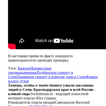
В настоящее время по факту инцидента
правоохранители проводят проверку.
Тэги:
Важное
Неизвестные
злоумышленники
Подбросили гранату в
Сочи
Привязали гранату к воротам дома в Сочи
Флакон
из-под духов
Хочешь, чтобы о твоём бизнесе узнали миллионы
людей в Сочи, Краснодарском крае и всей России -
кликай сюда.
Sochistream.ru - ведущий новостной
интернет-портал Юга страны.
Руководитель отдела продаж
Самохвалов Василий