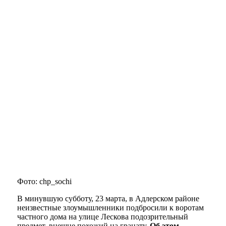
Фото: chp_sochi
В минувшую субботу, 23 марта, в Адлерском районе
неизвестные злоумышленники подбросили к воротам
частного дома на улице Лескова подозрительный
предмет, внешне похожий на гранату.
Об этом