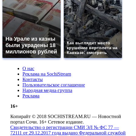
На Урале из казны
Как выглядит место
были украдены 18
крушение вертолета на
миллионов рублей
Кавказе: смотреть
О нас
Реклама на SochiStream
Контакты
Пользовательское соглашение
Народная медиа-группа
Реклама
16+
Копирайт © 2018 SOCHISTREAM.RU — Новостной
портал Сочи. 16+ Сетевое издание.
Свидетельство о регистрации СМИ ЭЛ № ФС 77 —
72111 от 29.12.2017 года выдано Федеральной службой