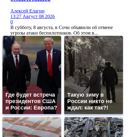
Алексей Елагин
13:27 Август 08 2026
0
В субботу, 8 августа, в Сочи объявили об отмене
угрозы атаки беспилотников. Об этом в...
Где будет встреча
Такую зиму в
президентов США
России никто не
и России: Европа?
ждал: как так?!