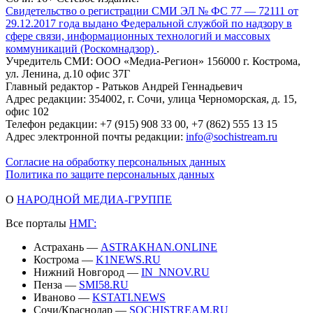
Свидетельство о регистрации СМИ ЭЛ № ФС 77 — 72111 от
29.12.2017 года выдано Федеральной службой по надзору в
сфере связи, информационных технологий и массовых
коммуникаций (Роскомнадзор)
.
Учредитель СМИ: ООО «Медиа-Регион» 156000 г. Кострома,
ул. Ленина, д.10 офис 37Г
Главный редактор - Ратьков Андрей Геннадьевич
Адрес редакции: 354002, г. Сочи, улица Черноморская, д. 15,
офис 102
Телефон редакции: +7 (915) 908 33 00, +7 (862) 555 13 15
Адрес электронной почты редакции:
info@sochistream.ru
Согласие на обработку персональных данных
Политика по защите персональных данных
О
НАРОДНОЙ МЕДИА-ГРУППЕ
Все порталы
НМГ:
Астрахань —
ASTRAKHAN.ONLINE
Кострома —
K1NEWS.RU
Нижний Новгород —
IN_NNOV.RU
Пенза —
SMI58.RU
Иваново —
KSTATI.NEWS
Сочи/Краснодар —
SOCHISTREAM.RU