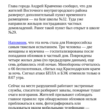
Глава города Андрей Кравченко сообщил, что для
жителей Восточного внутригородского района
развернут дополнительный пункт временного
размещения — на базе школы №32. Туда уже
направили жильцов пострадавших частных
домовладений. Ранее такой пункт был открыт в школе
№29.
Напомним
, что эта ночь стала для Новороссийска
самым тяжелым испытанием. Три человека — две
женщины и мужчина — госпитализированы после
попадания обломков в частный дом. Повреждены
четыре жилых дома (по предыдущим данным), еще
семь добавились этой ночью. Минобороны отчиталось
о 66 беспилотниках, сбитых над Краснодарским краем
за ночь. Сигнал атаки БПЛА и БЭК отменили только в
8:07 утра.
Сейчас на месте разрушений работают экстренные
службы, спасатели разбирают завалы, пожарные тушат
очаги возгорания. Жителей призывают соблюдать
главное правило: при обнаружении обломков нельзя
приближаться к ним, фотографировать или
пользоваться рядом мобильными телефонами —