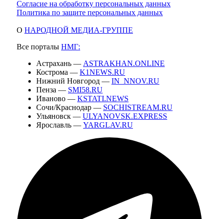
Согласие на обработку персональных данных
Политика по защите персональных данных
О
НАРОДНОЙ МЕДИА-ГРУППЕ
Все порталы
НМГ:
Астрахань —
ASTRAKHAN.ONLINE
Кострома —
K1NEWS.RU
Нижний Новгород —
IN_NNOV.RU
Пенза —
SMI58.RU
Иваново —
KSTATI.NEWS
Сочи/Краснодар —
SOCHISTREAM.RU
Ульяновск —
ULYANOVSK.EXPRESS
Ярославль —
YARGLAV.RU