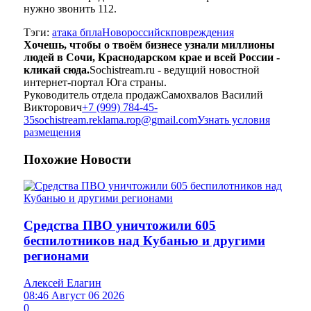
нужно звонить 112.
Тэги:
атака бпла
Новороссийск
повреждения
Хочешь, чтобы о твоём бизнесе узнали миллионы
людей в Сочи, Краснодарском крае и всей России -
кликай сюда.
Sochistream.ru - ведущий новостной
интернет-портал Юга страны.
Руководитель отдела продаж
Самохвалов Василий
Викторович
+7 (999) 784-45-
35
sochistream.reklama.rop@gmail.com
Узнать условия
размещения
Похожие
Новости
Средства ПВО уничтожили 605
беспилотников над Кубанью и другими
регионами
Алексей Елагин
08:46 Август 06 2026
0