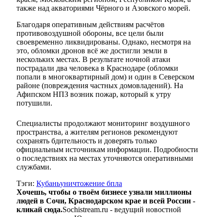
также над акваториями Чёрного и Азовского морей.
Благодаря оперативным действиям расчётов
противовоздушной обороны, все цели были
своевременно ликвидированы. Однако, несмотря на
это, обломки дронов всё же достигли земли в
нескольких местах. В результате ночной атаки
пострадали два человека в Краснодаре (обломки
попали в многоквартирный дом) и один в Северском
районе (повреждения частных домовладений). На
Афипском НПЗ возник пожар, который к утру
потушили.
Специалисты продолжают мониторинг воздушного
пространства, а жителям регионов рекомендуют
сохранять бдительность и доверять только
официальным источникам информации. Подробности
о последствиях на местах уточняются оперативными
службами.
Тэги:
Кубань
уничтожение бпла
Хочешь, чтобы о твоём бизнесе узнали миллионы
людей в Сочи, Краснодарском крае и всей России -
кликай сюда.
Sochistream.ru - ведущий новостной