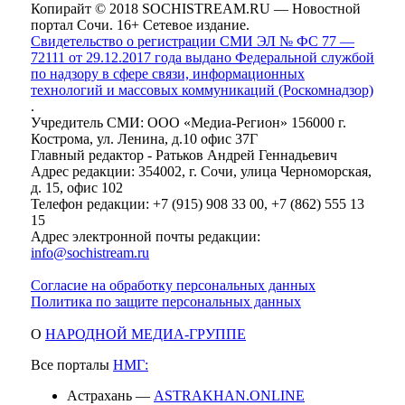
Копирайт © 2018 SOCHISTREAM.RU — Новостной
портал Сочи. 16+ Сетевое издание.
Свидетельство о регистрации СМИ ЭЛ № ФС 77 —
72111 от 29.12.2017 года выдано Федеральной службой
по надзору в сфере связи, информационных
технологий и массовых коммуникаций (Роскомнадзор)
.
Учредитель СМИ: ООО «Медиа-Регион» 156000 г.
Кострома, ул. Ленина, д.10 офис 37Г
Главный редактор - Ратьков Андрей Геннадьевич
Адрес редакции: 354002, г. Сочи, улица Черноморская,
д. 15, офис 102
Телефон редакции: +7 (915) 908 33 00, +7 (862) 555 13
15
Адрес электронной почты редакции:
info@sochistream.ru
Согласие на обработку персональных данных
Политика по защите персональных данных
О
НАРОДНОЙ МЕДИА-ГРУППЕ
Все порталы
НМГ:
Астрахань —
ASTRAKHAN.ONLINE