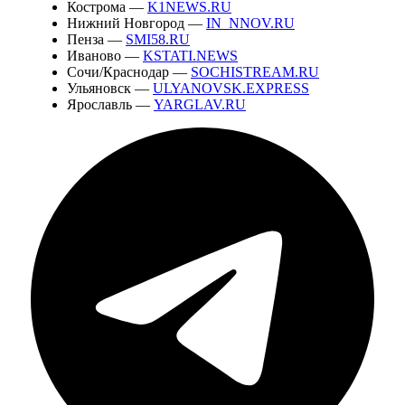
Кострома —
K1NEWS.RU
Нижний Новгород —
IN_NNOV.RU
Пенза —
SMI58.RU
Иваново —
KSTATI.NEWS
Сочи/Краснодар —
SOCHISTREAM.RU
Ульяновск —
ULYANOVSK.EXPRESS
Ярославль —
YARGLAV.RU