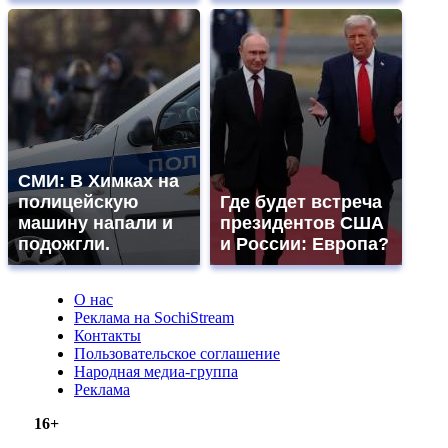
СМИ: В Химках на
полицейскую
Где будет встреча
машину напали и
президентов США
подожгли.
и России: Европа?
О нас
Реклама на SochiStream
Контакты
Пользовательское соглашение
Народная медиа-группа
Реклама
16+