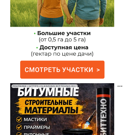
РЕКЛАМА • HTTPS://LANDING.BITTEHNO.RU/