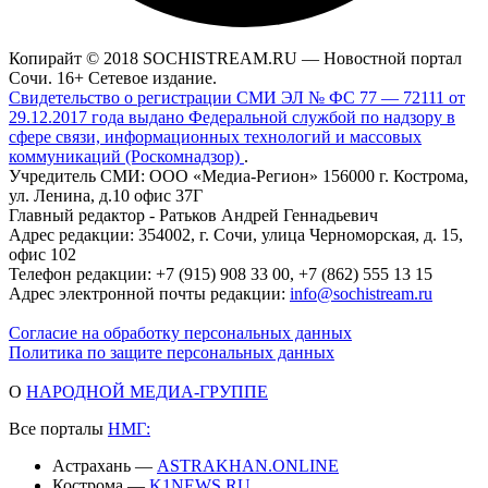
Копирайт © 2018 SOCHISTREAM.RU — Новостной портал
Сочи. 16+ Сетевое издание.
Свидетельство о регистрации СМИ ЭЛ № ФС 77 — 72111 от
29.12.2017 года выдано Федеральной службой по надзору в
сфере связи, информационных технологий и массовых
коммуникаций (Роскомнадзор)
.
Учредитель СМИ: ООО «Медиа-Регион» 156000 г. Кострома,
ул. Ленина, д.10 офис 37Г
Главный редактор - Ратьков Андрей Геннадьевич
Адрес редакции: 354002, г. Сочи, улица Черноморская, д. 15,
офис 102
Телефон редакции: +7 (915) 908 33 00, +7 (862) 555 13 15
Адрес электронной почты редакции:
info@sochistream.ru
Согласие на обработку персональных данных
Политика по защите персональных данных
О
НАРОДНОЙ МЕДИА-ГРУППЕ
Все порталы
НМГ:
Астрахань —
ASTRAKHAN.ONLINE
Кострома —
K1NEWS.RU