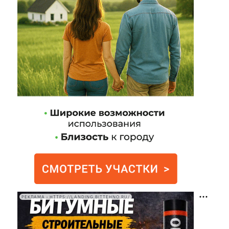
РЕКЛАМА • HTTPS://LANDING.BITTEHNO.RU/