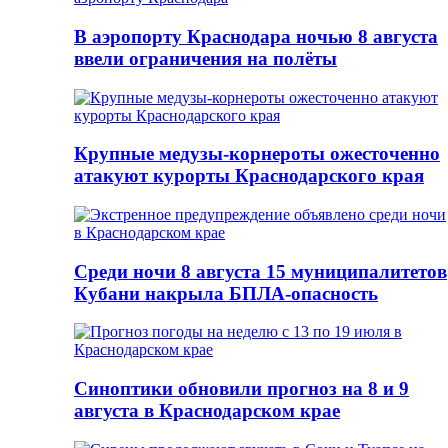
В аэропорту Краснодара ночью 8 августа
ввели ограничения на полёты
Крупные медузы-корнероты ожесточенно
атакуют курорты Краснодарского края
Среди ночи 8 августа 15 муниципалитетов
Кубани накрыла БПЛА-опасность
Синоптики обновили прогноз на 8 и 9
августа в Краснодарском крае