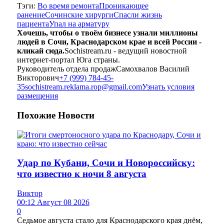
Тэги:
Во время ремонта
Проникающее
ранение
Сочинские хирурги
Спасли жизнь
пациента
Упал на арматуру
Хочешь, чтобы о твоём бизнесе узнали миллионы
людей в Сочи, Краснодарском крае и всей России -
кликай сюда.
Sochistream.ru - ведущий новостной
интернет-портал Юга страны.
Руководитель отдела продаж
Самохвалов Василий
Викторович
+7 (999) 784-45-
35
sochistream.reklama.rop@gmail.com
Узнать условия
размещения
Похожие
Новости
Удар по Кубани, Сочи и Новороссийску:
что известно к ночи 8 августа
Виктор
00:12 Август 08 2026
0
Седьмое августа стало для Краснодарского края днём,