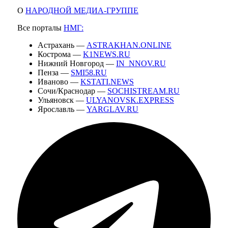
О
НАРОДНОЙ МЕДИА-ГРУППЕ
Все порталы
НМГ:
Астрахань —
ASTRAKHAN.ONLINE
Кострома —
K1NEWS.RU
Нижний Новгород —
IN_NNOV.RU
Пенза —
SMI58.RU
Иваново —
KSTATI.NEWS
Сочи/Краснодар —
SOCHISTREAM.RU
Ульяновск —
ULYANOVSK.EXPRESS
Ярославль —
YARGLAV.RU