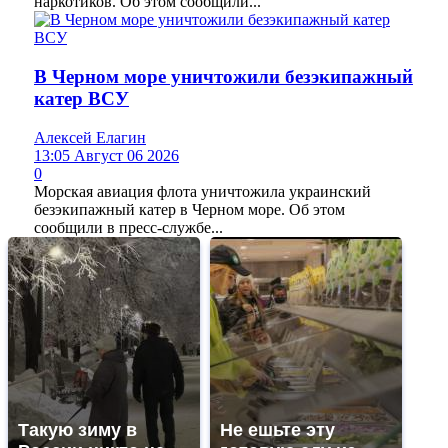
наркотиков. Об этом сообщили...
В Черном море уничтожили безэкипажный
катер ВСУ
Алексей Елагин
13:05 Август 06 2026
0
Морская авиация флота уничтожила украинский
безэкипажный катер в Черном море. Об этом
сообщили в пресс-службе...
Такую зиму в
Не ешьте эту