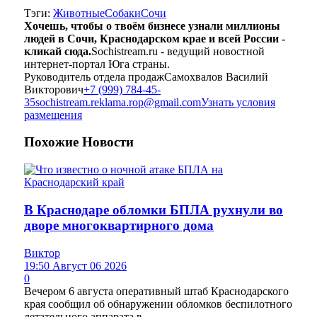
Тэги:
Животные
Собаки
Сочи
Хочешь, чтобы о твоём бизнесе узнали миллионы
людей в Сочи, Краснодарском крае и всей России -
кликай сюда.
Sochistream.ru - ведущий новостной
интернет-портал Юга страны.
Руководитель отдела продаж
Самохвалов Василий
Викторович
+7 (999) 784-45-
35
sochistream.reklama.rop@gmail.com
Узнать условия
размещения
Похожие
Новости
В Краснодаре обломки БПЛА рухнули во
дворе многоквартирного дома
Виктор
19:50 Август 06 2026
0
Вечером 6 августа оперативный штаб Краснодарского
края сообщил об обнаружении обломков беспилотного
летательного аппарата в...