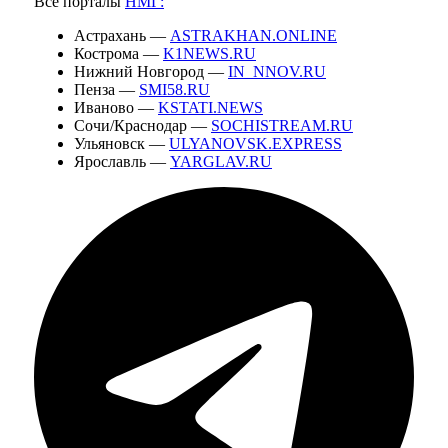
Все порталы
НМГ:
Астрахань —
ASTRAKHAN.ONLINE
Кострома —
K1NEWS.RU
Нижний Новгород —
IN_NNOV.RU
Пенза —
SMI58.RU
Иваново —
KSTATI.NEWS
Сочи/Краснодар —
SOCHISTREAM.RU
Ульяновск —
ULYANOVSK.EXPRESS
Ярославль —
YARGLAV.RU