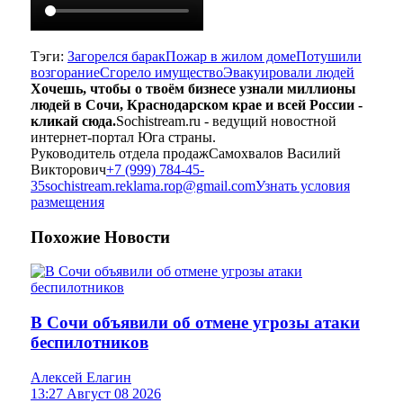
Тэги:
Загорелся барак
Пожар в жилом доме
Потушили
возгорание
Сгорело имущество
Эвакуировали людей
Хочешь, чтобы о твоём бизнесе узнали миллионы
людей в Сочи, Краснодарском крае и всей России -
кликай сюда.
Sochistream.ru - ведущий новостной
интернет-портал Юга страны.
Руководитель отдела продаж
Самохвалов Василий
Викторович
+7 (999) 784-45-
35
sochistream.reklama.rop@gmail.com
Узнать условия
размещения
Похожие
Новости
В Сочи объявили об отмене угрозы атаки
беспилотников
Алексей Елагин
13:27 Август 08 2026