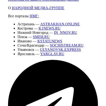
О
НАРОДНОЙ МЕДИА-ГРУППЕ
Все порталы
НМГ:
Астрахань —
ASTRAKHAN.ONLINE
Кострома —
K1NEWS.RU
Нижний Новгород —
IN_NNOV.RU
Пенза —
SMI58.RU
Иваново —
KSTATI.NEWS
Сочи/Краснодар —
SOCHISTREAM.RU
Ульяновск —
ULYANOVSK.EXPRESS
Ярославль —
YARGLAV.RU