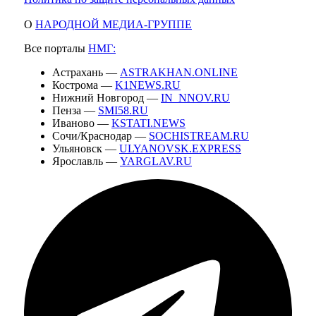
О
НАРОДНОЙ МЕДИА-ГРУППЕ
Все порталы
НМГ:
Астрахань —
ASTRAKHAN.ONLINE
Кострома —
K1NEWS.RU
Нижний Новгород —
IN_NNOV.RU
Пенза —
SMI58.RU
Иваново —
KSTATI.NEWS
Сочи/Краснодар —
SOCHISTREAM.RU
Ульяновск —
ULYANOVSK.EXPRESS
Ярославль —
YARGLAV.RU