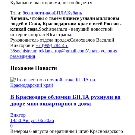
Кубанью и акваториями, не сообщается.
Тэги:
беспилотников
БПЛА
Кубань
Хочешь, чтобы о твоём бизнесе узнали миллионы
людей в Сочи, Краснодарском крае и всей России -
кликай сюда.
Sochistream.ru - ведущий новостной
интернет-портал Юга страны.
Руководитель отдела продаж
Самохвалов Василий
Викторович
+7 (999) 784-45-
35
sochistream.reklama.rop@gmail.com
Узнать условия
размещения
Похожие
Новости
В Краснодаре обломки БПЛА рухнули во
дворе многоквартирного дома
Виктор
19:50 Август 06 2026
0
Вечером 6 августа оперативный штаб Краснодарского