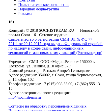
Контакты
Пользовательское соглашение
Народная медиа-группа
Реклама
16+
Копирайт © 2018 SOCHISTREAM.RU — Новостной
портал Сочи. 16+ Сетевое издание.
Свидетельство о регистрации СМИ ЭЛ № ФС 77 —
72111 от 29.12.2017 года выдано Федеральной службой
по надзору в сфере связи, информационных
технологий и массовых коммуникаций (Роскомнадзор)
.
Учредитель СМИ: ООО «Медиа-Регион» 156000 г.
Кострома, ул. Ленина, д.10 офис 37Г
Главный редактор - Ратьков Андрей Геннадьевич
Адрес редакции: 354002, г. Сочи, улица Черноморская,
д. 15, офис 102
Телефон редакции: +7 (915) 908 33 00, +7 (862) 555 13
15
Адрес электронной почты редакции:
info@sochistream.ru
Согласие на обработку персональных данных
Политика по защите персональных данных