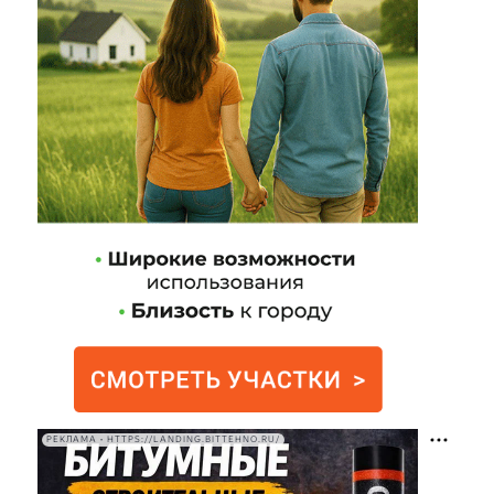
РЕКЛАМА • HTTPS://LANDING.BITTEHNO.RU/