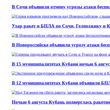
В Сочи объявили отмену угрозы атаки беспи
Удар ракет и БПЛА по Сочи, Геленджику и Ку
В Новороссийске объявили угрозу атаки бесп
В 15 муниципалитетах Кубани ночью 6 авгу
В 12 муниципалитетах Кубани объявили БПЛ
Ночью 6 августа Кубань подверглась ракетн