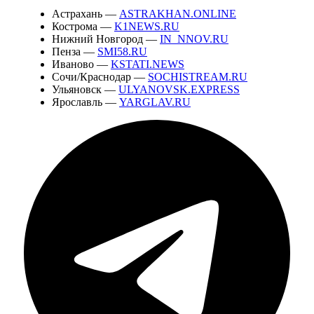
Астрахань —
ASTRAKHAN.ONLINE
Кострома —
K1NEWS.RU
Нижний Новгород —
IN_NNOV.RU
Пенза —
SMI58.RU
Иваново —
KSTATI.NEWS
Сочи/Краснодар —
SOCHISTREAM.RU
Ульяновск —
ULYANOVSK.EXPRESS
Ярославль —
YARGLAV.RU