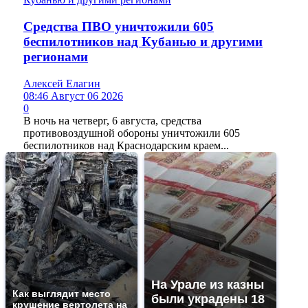
Средства ПВО уничтожили 605
беспилотников над Кубанью и другими
регионами
Алексей Елагин
08:46 Август 06 2026
0
В ночь на четверг, 6 августа, средства
противовоздушной обороны уничтожили 605
беспилотников над Краснодарским краем...
На Урале из казны
Как выглядит место
были украдены 18
крушение вертолета на