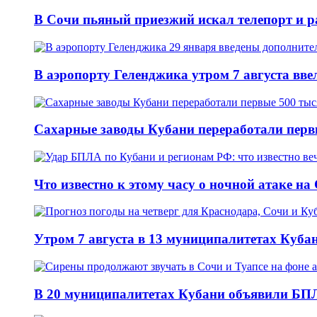
В Сочи пьяный приезжий искал телепорт и 
В аэропорту Геленджика утром 7 августа вв
Сахарные заводы Кубани переработали перв
Что известно к этому часу о ночной атаке на
Утром 7 августа в 13 муниципалитетах Куб
В 20 муниципалитетах Кубани объявили БПЛ