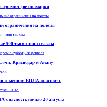
разгромил две иномарки
ели ограничения на полёты
ые 500 тысяч тонн свеклы
 Сочи, Краснодар и Анапу
ани отменили БПЛА-опасность
А-опасность ночью 20 августа