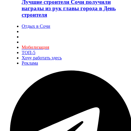
Лучшие строители Сочи получили
награды из рук главы города в День
строителя
Отдых в Сочи
Мобилизация
ТОП-5
Хочу работать здесь
Реклама