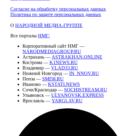
Согласие на обработку персональных данных
Политика по защите персональных данных
О
НАРОДНОЙ МЕДИА-ГРУППЕ
Все порталы
НМГ:
Корпоративный сайт НМГ —
NARODMEDIAGROUP.RU
Астрахань —
ASTRAKHAN.ONLINE
Кострома —
K1NEWS.RU
Владимир —
VLAD33.RU
Нижний Новгород —
IN_NNOV.RU
Пенза —
SMI58.RU
Иваново —
KSTATI.NEWS
Сочи/Краснодар —
SOCHISTREAM.RU
Ульяновск —
ULYANOVSK.EXPRESS
Ярославль —
YARGLAV.RU