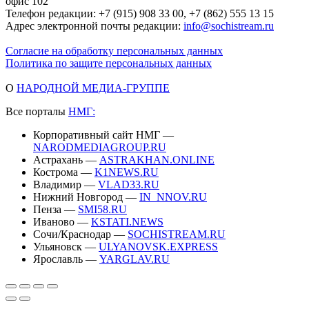
офис 102
Телефон редакции: +7 (915) 908 33 00, +7 (862) 555 13 15
Адрес электронной почты редакции:
info@sochistream.ru
Согласие на обработку персональных данных
Политика по защите персональных данных
О
НАРОДНОЙ МЕДИА-ГРУППЕ
Все порталы
НМГ:
Корпоративный сайт НМГ —
NARODMEDIAGROUP.RU
Астрахань —
ASTRAKHAN.ONLINE
Кострома —
K1NEWS.RU
Владимир —
VLAD33.RU
Нижний Новгород —
IN_NNOV.RU
Пенза —
SMI58.RU
Иваново —
KSTATI.NEWS
Сочи/Краснодар —
SOCHISTREAM.RU
Ульяновск —
ULYANOVSK.EXPRESS
Ярославль —
YARGLAV.RU