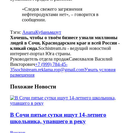
«Следов свежего загрязнения
нефтепродуктами нет», – говорится в
сообщении.
Тэги:
Анапа
Кубань
мазут
Хочешь, чтобы о твоём бизнесе узнали миллионы
людей в Сочи, Краснодарском крае и всей России -
кликай сюда.
Sochistream.ru - ведущий новостной
интернет-портал Юга страны.
Руководитель отдела продаж
Самохвалов Василий
Викторович
+7 (999) 784-45-
35
sochistream.reklama.rop@gmail.com
Узнать условия
размещения
Похожие
Новости
В Сочи пятые сутки ищут 14-летнего
школьника, упавшего в реку
Виктор