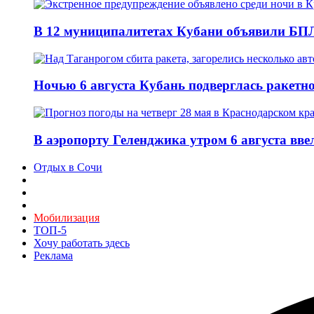
В 12 муниципалитетах Кубани объявили БПЛ
Ночью 6 августа Кубань подверглась ракетн
В аэропорту Геленджика утром 6 августа вв
Отдых в Сочи
Мобилизация
ТОП-5
Хочу работать здесь
Реклама