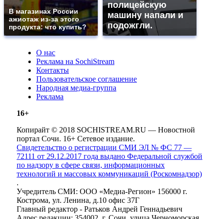
полицейскую
В магазинах России
машину напали и
ажиотаж из-за этого
подожгли.
продукта: что купить?
О нас
Реклама на SochiStream
Контакты
Пользовательское соглашение
Народная медиа-группа
Реклама
16+
Копирайт © 2018 SOCHISTREAM.RU — Новостной
портал Сочи. 16+ Сетевое издание.
Свидетельство о регистрации СМИ ЭЛ № ФС 77 —
72111 от 29.12.2017 года выдано Федеральной службой
по надзору в сфере связи, информационных
технологий и массовых коммуникаций (Роскомнадзор)
.
Учредитель СМИ: ООО «Медиа-Регион» 156000 г.
Кострома, ул. Ленина, д.10 офис 37Г
Главный редактор - Ратьков Андрей Геннадьевич
Адрес редакции: 354002, г. Сочи, улица Черноморская,