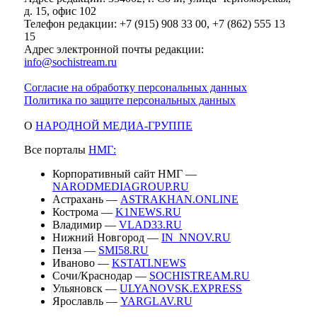
д. 15, офис 102
Телефон редакции: +7 (915) 908 33 00, +7 (862) 555 13
15
Адрес электронной почты редакции:
info@sochistream.ru
Согласие на обработку персональных данных
Политика по защите персональных данных
О
НАРОДНОЙ МЕДИА-ГРУППЕ
Все порталы
НМГ:
Корпоративный сайт НМГ —
NARODMEDIAGROUP.RU
Астрахань —
ASTRAKHAN.ONLINE
Кострома —
K1NEWS.RU
Владимир —
VLAD33.RU
Нижний Новгород —
IN_NNOV.RU
Пенза —
SMI58.RU
Иваново —
KSTATI.NEWS
Сочи/Краснодар —
SOCHISTREAM.RU
Ульяновск —
ULYANOVSK.EXPRESS
Ярославль —
YARGLAV.RU