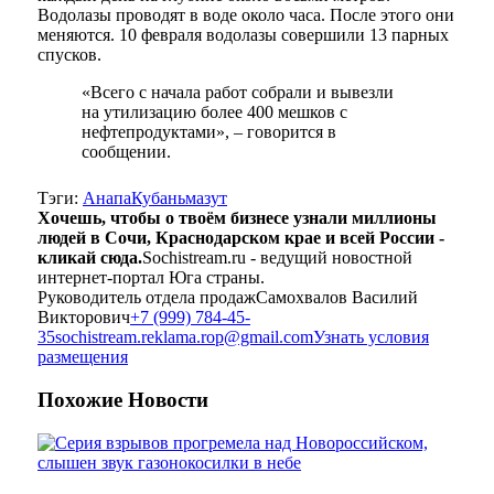
Водолазы проводят в воде около часа. После этого они
меняются. 10 февраля водолазы совершили 13 парных
спусков.
«Всего с начала работ собрали и вывезли
на утилизацию более 400 мешков с
нефтепродуктами», – говорится в
сообщении.
Тэги:
Анапа
Кубань
мазут
Хочешь, чтобы о твоём бизнесе узнали миллионы
людей в Сочи, Краснодарском крае и всей России -
кликай сюда.
Sochistream.ru - ведущий новостной
интернет-портал Юга страны.
Руководитель отдела продаж
Самохвалов Василий
Викторович
+7 (999) 784-45-
35
sochistream.reklama.rop@gmail.com
Узнать условия
размещения
Похожие
Новости