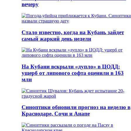
вечеру
Стало известно, когда на Кубань зайдет
самый жаркий день недели
На Кубани вскрыли «дупло» в ЦОДД:
ущерб от липового софта оценили в 163
млн
Синоптики обновили прогноз на неделю в
Краснодаре, Сочи и Анапе