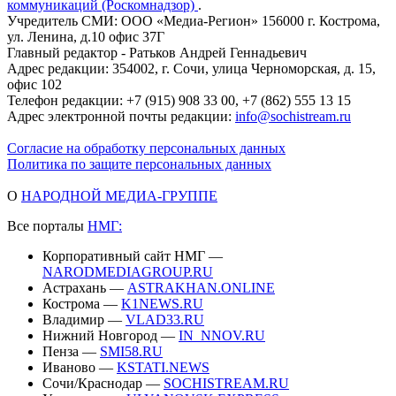
коммуникаций (Роскомнадзор)
.
Учредитель СМИ: ООО «Медиа-Регион» 156000 г. Кострома,
ул. Ленина, д.10 офис 37Г
Главный редактор - Ратьков Андрей Геннадьевич
Адрес редакции: 354002, г. Сочи, улица Черноморская, д. 15,
офис 102
Телефон редакции: +7 (915) 908 33 00, +7 (862) 555 13 15
Адрес электронной почты редакции:
info@sochistream.ru
Согласие на обработку персональных данных
Политика по защите персональных данных
О
НАРОДНОЙ МЕДИА-ГРУППЕ
Все порталы
НМГ:
Корпоративный сайт НМГ —
NARODMEDIAGROUP.RU
Астрахань —
ASTRAKHAN.ONLINE
Кострома —
K1NEWS.RU
Владимир —
VLAD33.RU
Нижний Новгород —
IN_NNOV.RU
Пенза —
SMI58.RU
Иваново —
KSTATI.NEWS
Сочи/Краснодар —
SOCHISTREAM.RU