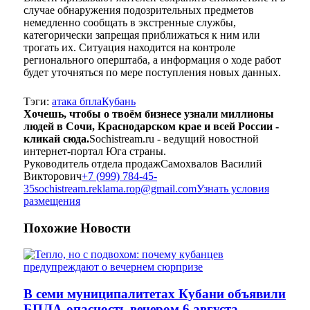
случае обнаружения подозрительных предметов
немедленно сообщать в экстренные службы,
категорически запрещая приближаться к ним или
трогать их. Ситуация находится на контроле
регионального оперштаба, а информация о ходе работ
будет уточняться по мере поступления новых данных.
Тэги:
атака бпла
Кубань
Хочешь, чтобы о твоём бизнесе узнали миллионы
людей в Сочи, Краснодарском крае и всей России -
кликай сюда.
Sochistream.ru - ведущий новостной
интернет-портал Юга страны.
Руководитель отдела продаж
Самохвалов Василий
Викторович
+7 (999) 784-45-
35
sochistream.reklama.rop@gmail.com
Узнать условия
размещения
Похожие
Новости
В семи муниципалитетах Кубани объявили
БПЛА-опасность вечером 6 августа