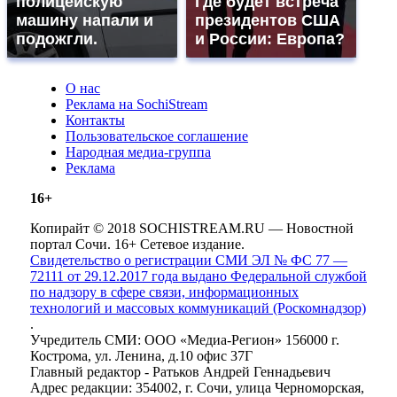
полицейскую
Где будет встреча
машину напали и
президентов США
подожгли.
и России: Европа?
О нас
Реклама на SochiStream
Контакты
Пользовательское соглашение
Народная медиа-группа
Реклама
16+
Копирайт © 2018 SOCHISTREAM.RU — Новостной
портал Сочи. 16+ Сетевое издание.
Свидетельство о регистрации СМИ ЭЛ № ФС 77 —
72111 от 29.12.2017 года выдано Федеральной службой
по надзору в сфере связи, информационных
технологий и массовых коммуникаций (Роскомнадзор)
.
Учредитель СМИ: ООО «Медиа-Регион» 156000 г.
Кострома, ул. Ленина, д.10 офис 37Г
Главный редактор - Ратьков Андрей Геннадьевич
Адрес редакции: 354002, г. Сочи, улица Черноморская,