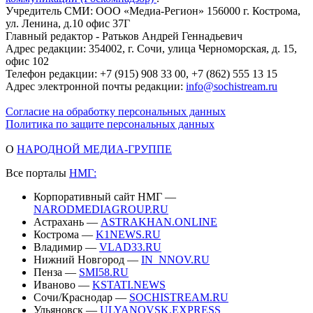
Учредитель СМИ: ООО «Медиа-Регион» 156000 г. Кострома,
ул. Ленина, д.10 офис 37Г
Главный редактор - Ратьков Андрей Геннадьевич
Адрес редакции: 354002, г. Сочи, улица Черноморская, д. 15,
офис 102
Телефон редакции: +7 (915) 908 33 00, +7 (862) 555 13 15
Адрес электронной почты редакции:
info@sochistream.ru
Согласие на обработку персональных данных
Политика по защите персональных данных
О
НАРОДНОЙ МЕДИА-ГРУППЕ
Все порталы
НМГ:
Корпоративный сайт НМГ —
NARODMEDIAGROUP.RU
Астрахань —
ASTRAKHAN.ONLINE
Кострома —
K1NEWS.RU
Владимир —
VLAD33.RU
Нижний Новгород —
IN_NNOV.RU
Пенза —
SMI58.RU
Иваново —
KSTATI.NEWS
Сочи/Краснодар —
SOCHISTREAM.RU
Ульяновск —
ULYANOVSK.EXPRESS