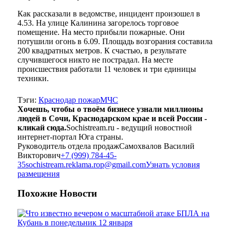
Как рассказали в ведомстве, инцидент произошел в
4.53. На улице Калинина загорелось торговое
помещение. На место прибыли пожарные. Они
потушили огонь в 6.09. Площадь возгорания составила
200 квадратных метров. К счастью, в результате
случившегося никто не пострадал. На месте
происшествия работали 11 человек и три единицы
техники.
Тэги:
Краснодар пожар
МЧС
Хочешь, чтобы о твоём бизнесе узнали миллионы
людей в Сочи, Краснодарском крае и всей России -
кликай сюда.
Sochistream.ru - ведущий новостной
интернет-портал Юга страны.
Руководитель отдела продаж
Самохвалов Василий
Викторович
+7 (999) 784-45-
35
sochistream.reklama.rop@gmail.com
Узнать условия
размещения
Похожие
Новости