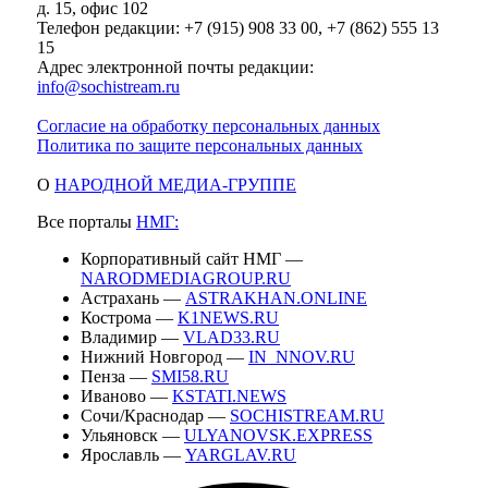
д. 15, офис 102
Телефон редакции: +7 (915) 908 33 00, +7 (862) 555 13
15
Адрес электронной почты редакции:
info@sochistream.ru
Согласие на обработку персональных данных
Политика по защите персональных данных
О
НАРОДНОЙ МЕДИА-ГРУППЕ
Все порталы
НМГ:
Корпоративный сайт НМГ —
NARODMEDIAGROUP.RU
Астрахань —
ASTRAKHAN.ONLINE
Кострома —
K1NEWS.RU
Владимир —
VLAD33.RU
Нижний Новгород —
IN_NNOV.RU
Пенза —
SMI58.RU
Иваново —
KSTATI.NEWS
Сочи/Краснодар —
SOCHISTREAM.RU
Ульяновск —
ULYANOVSK.EXPRESS
Ярославль —
YARGLAV.RU