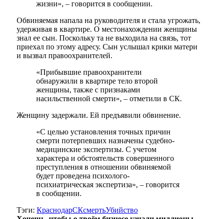
жизни», – говорится в сообщении.
Обвиняемая напала на руководителя и стала угрожать,
удерживая в квартире. О местонахождении женщины
знал ее сын. Поскольку та не выходила на связь, тот
приехал по этому адресу. Сын услышал крики матери
и вызвал правоохранителей.
«Прибывшие правоохранители
обнаружили в квартире тело второй
женщины, также с признаками
насильственной смерти», – отметили в СК.
Женщину задержали. Ей предъявили обвинение.
«С целью установления точных причин
смерти потерпевших назначены судебно-
медицинские экспертизы. С учетом
характера и обстоятельств совершенного
преступления в отношении обвиняемой
будет проведена психолого-
психиатрическая экспертиза», – говорится
в сообщении.
Тэги:
Краснодар
СК
смерть
Убийство
Хочешь, чтобы о твоём бизнесе узнали миллионы