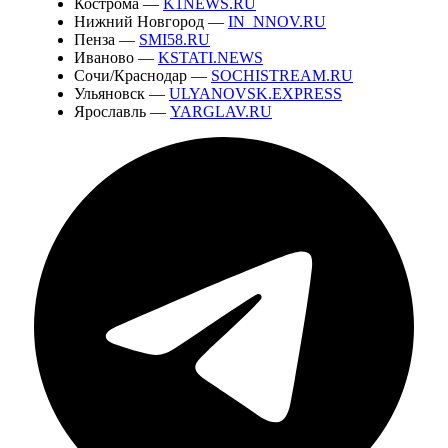
Кострома —
K1NEWS.RU
Нижний Новгород —
IN_NNOV.RU
Пенза —
SMI58.RU
Иваново —
KSTATI.NEWS
Сочи/Краснодар —
SOCHISTREAM.RU
Ульяновск —
ULYANOVSK.EXPRESS
Ярославль —
YARGLAV.RU