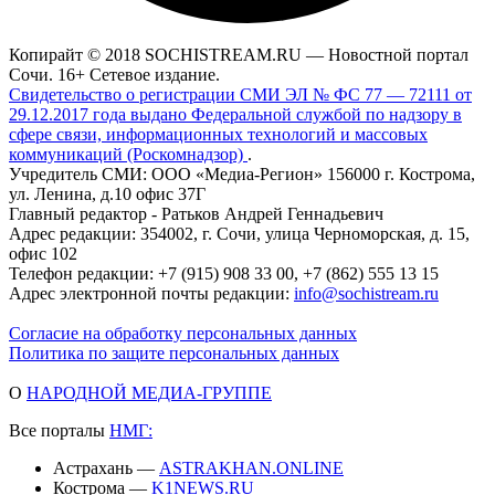
Копирайт © 2018 SOCHISTREAM.RU — Новостной портал
Сочи. 16+ Сетевое издание.
Свидетельство о регистрации СМИ ЭЛ № ФС 77 — 72111 от
29.12.2017 года выдано Федеральной службой по надзору в
сфере связи, информационных технологий и массовых
коммуникаций (Роскомнадзор)
.
Учредитель СМИ: ООО «Медиа-Регион» 156000 г. Кострома,
ул. Ленина, д.10 офис 37Г
Главный редактор - Ратьков Андрей Геннадьевич
Адрес редакции: 354002, г. Сочи, улица Черноморская, д. 15,
офис 102
Телефон редакции: +7 (915) 908 33 00, +7 (862) 555 13 15
Адрес электронной почты редакции:
info@sochistream.ru
Согласие на обработку персональных данных
Политика по защите персональных данных
О
НАРОДНОЙ МЕДИА-ГРУППЕ
Все порталы
НМГ:
Астрахань —
ASTRAKHAN.ONLINE
Кострома —
K1NEWS.RU