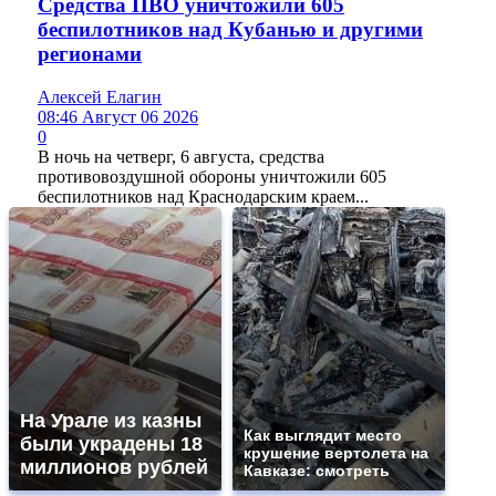
Средства ПВО уничтожили 605
беспилотников над Кубанью и другими
регионами
Алексей Елагин
08:46 Август 06 2026
0
В ночь на четверг, 6 августа, средства
противовоздушной обороны уничтожили 605
беспилотников над Краснодарским краем...
На Урале из казны
Как выглядит место
были украдены 18
крушение вертолета на
миллионов рублей
Кавказе: смотреть