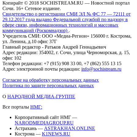
Копирайт © 2018 SOCHISTREAM.RU — Новостной портал
Сочи. 16+ Сетевое издание.
Свидетельство о регистрации СМИ ЭЛ № ФС 77 — 72111 от
29.12.2017 года выдано Федеральной службой по надзору в
сфере связи, информационных технологий и массовых
коммуникаций (Роскомнадзор)
.
Учредитель СМИ: ООО «Медиа-Регион» 156000 г. Кострома,
ул. Ленина, д.10 офис 37Г
Главный редактор - Ратьков Андрей Геннадьевич
Адрес редакции: 354002, г. Сочи, улица Черноморская, д. 15,
офис 102
Телефон редакции: +7 (915) 908 33 00, +7 (862) 555 13 15
Адрес электронной почты редакции:
info@sochistream.ru
Согласие на обработку персональных данных
Политика по защите персональных данных
О
НАРОДНОЙ МЕДИА-ГРУППЕ
Все порталы
НМГ:
Корпоративный сайт НМГ —
NARODMEDIAGROUP.RU
Астрахань —
ASTRAKHAN.ONLINE
Кострома —
K1NEWS.RU