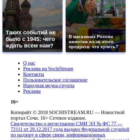
Таких событий не
В магазинах России
было с 1945: чего
ажиотаж из-за этого
ждать всем нам?
продукта: что купить?
О нас
Реклама на SochiStream
Контакты
Пользовательское соглашение
Народная медиа-группа
Реклама
16+
Копирайт © 2018 SOCHISTREAM.RU — Новостной
портал Сочи. 16+ Сетевое издание.
Свидетельство о регистрации СМИ ЭЛ № ФС 77 —
72111 от 29.12.2017 года выдано Федеральной службой
по надзору в сфере связи, информационных