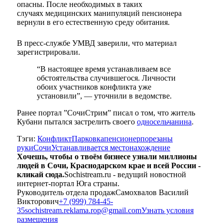
опасны. После необходимых в таких
случаях
медицинских
манипуляций пенсионера
вернули в его естественную среду обитания.
В пресс-службе УМВД заверили, что материал
зарегистрировали.
“В настоящее время устанавливаем все
обстоятельства случившегося. Личности
обоих участников конфликта уже
установили”, — уточнили в ведомстве.
Ранее портал ”СочиСтрим” писал о том, что житель
Кубани пытался застрелить своего
односельчанина
.
Тэги:
Конфликт
Парковка
пенсионер
порезаны
руки
Сочи
Устанавливается местонахождение
Хочешь, чтобы о твоём бизнесе узнали миллионы
людей в Сочи, Краснодарском крае и всей России -
кликай сюда.
Sochistream.ru - ведущий новостной
интернет-портал Юга страны.
Руководитель отдела продаж
Самохвалов Василий
Викторович
+7 (999) 784-45-
35
sochistream.reklama.rop@gmail.com
Узнать условия
размещения