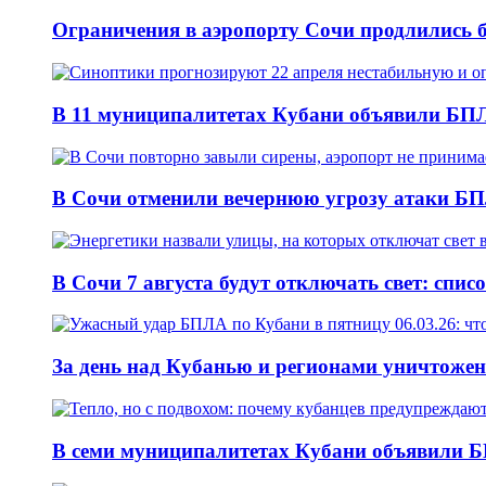
Ограничения в аэропорту Сочи продлились б
В 11 муниципалитетах Кубани объявили БПЛА
В Сочи отменили вечернюю угрозу атаки БП
В Сочи 7 августа будут отключать свет: спис
За день над Кубанью и регионами уничтожен
В семи муниципалитетах Кубани объявили Б