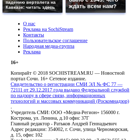
падению вертолета на
ждать всем нам?
Кавказе: читать здесь
О нас
Реклама на SochiStream
Контакты
Пользовательское соглашение
Народная медиа-группа
Реклама
16+
Копирайт © 2018 SOCHISTREAM.RU — Новостной
портал Сочи. 16+ Сетевое издание.
Свидетельство о регистрации СМИ ЭЛ № ФС 77 —
72111 от 29.12.2017 года выдано Федеральной службой
по надзору в сфере связи, информационных
технологий и массовых коммуникаций (Роскомнадзор)
.
Учредитель СМИ: ООО «Медиа-Регион» 156000 г.
Кострома, ул. Ленина, д.10 офис 37Г
Главный редактор - Ратьков Андрей Геннадьевич
Адрес редакции: 354002, г. Сочи, улица Черноморская,
д. 15, офис 102