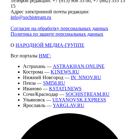
Телефон редакции: +7 (915) 908 33 00, +7 (862) 555 13
15
Адрес электронной почты редакции:
info@sochistream.ru
Согласие на обработку персональных данных
Политика по защите персональных данных
О
НАРОДНОЙ МЕДИА-ГРУППЕ
Все порталы
НМГ:
Астрахань —
ASTRAKHAN.ONLINE
Кострома —
K1NEWS.RU
Нижний Новгород —
IN_NNOV.RU
Пенза —
SMI58.RU
Иваново —
KSTATI.NEWS
Сочи/Краснодар —
SOCHISTREAM.RU
Ульяновск —
ULYANOVSK.EXPRESS
Ярославль —
YARGLAV.RU