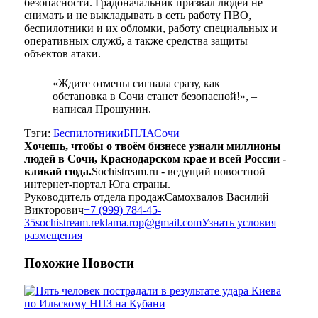
безопасности. Градоначальник призвал людей не
снимать и не выкладывать в сеть работу ПВО,
беспилотники и их обломки, работу специальных и
оперативных служб, а также средства защиты
объектов атаки.
«Ждите отмены сигнала сразу, как
обстановка в Сочи станет безопасной!», –
написал Прошунин.
Тэги:
Беспилотники
БПЛА
Сочи
Хочешь, чтобы о твоём бизнесе узнали миллионы
людей в Сочи, Краснодарском крае и всей России -
кликай сюда.
Sochistream.ru - ведущий новостной
интернет-портал Юга страны.
Руководитель отдела продаж
Самохвалов Василий
Викторович
+7 (999) 784-45-
35
sochistream.reklama.rop@gmail.com
Узнать условия
размещения
Похожие
Новости