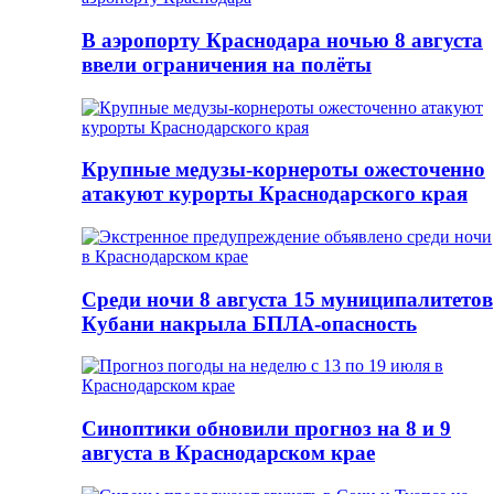
В аэропорту Краснодара ночью 8 августа
ввели ограничения на полёты
Крупные медузы-корнероты ожесточенно
атакуют курорты Краснодарского края
Среди ночи 8 августа 15 муниципалитетов
Кубани накрыла БПЛА-опасность
Синоптики обновили прогноз на 8 и 9
августа в Краснодарском крае