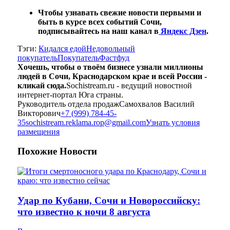
Чтобы узнавать свежие новости первыми и
быть в курсе всех событий Сочи,
подписывайтесь на наш канал в
Яндекс Дзен
.
Тэги:
Кидался едой
Недовольный
покупатель
Покупатель
Фастфуд
Хочешь, чтобы о твоём бизнесе узнали миллионы
людей в Сочи, Краснодарском крае и всей России -
кликай сюда.
Sochistream.ru - ведущий новостной
интернет-портал Юга страны.
Руководитель отдела продаж
Самохвалов Василий
Викторович
+7 (999) 784-45-
35
sochistream.reklama.rop@gmail.com
Узнать условия
размещения
Похожие
Новости
Удар по Кубани, Сочи и Новороссийску:
что известно к ночи 8 августа